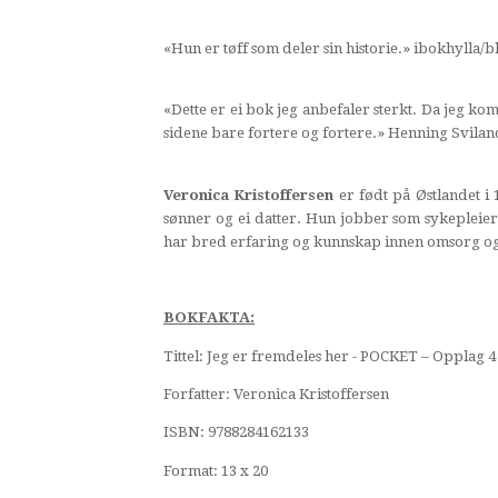
«Hun er tøff som deler sin historie.» ibokhylla/
«Dette er ei bok jeg anbefaler sterkt. Da jeg ko
sidene bare fortere og fortere.» Henning Svila
Veronica Kristoffersen
er født på Østlandet i 
sønner og ei datter. Hun jobber som sykepleie
har bred erfaring og kunnskap innen omsorg og
BOKFAKTA:
Tittel: Jeg er fremdeles her - POCKET – Opplag 4
Forfatter: Veronica Kristoffersen
ISBN: 9788284162133
Format: 13 x 20