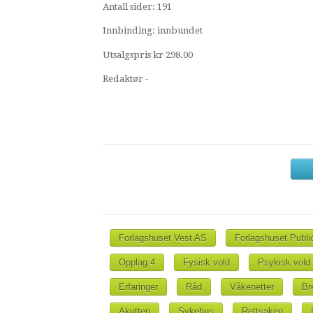
Antall sider: 191
Innbinding: innbundet
Utsalgspris kr 298.00
Redaktør -
Forlagshuset Vest AS
Forlagshuset Publi
Opplag 4
Fysisk vold
Psykisk vold
Erfaringer
Råd
Våkenetter
Br
Akutten
Sykehus
Rettsaken