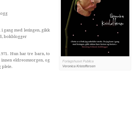
blogg
m i gang med lesingen, gikk
nd, bokblogger
1971. Hun har tre barn, to
r innen eldreomsorgen, og
Forlagshuset Publica
 pleie.
Veronica Kristoffersen