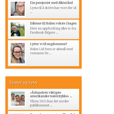
Ein pensjonist med diktarånd
Lysta til å skrive har vore der så
...
Diktene til Holien vokste i hagen
Etter en oppfordring eller to fra
Facebook-følgere ...
Lytter vi til ungdommen?
Helen Lid Furu er aktuell med
romanen De ...
Teater og revy
«Århundrets viktigste
amerikanske teaterstykke» ...
Våren 2025 kan det norske
publikummet ...