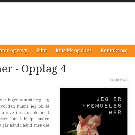
ater og revy
Film
Musikk og dans
Kontakt oss
her - Opplag 4
03.10.2022
 var ingen som så meg, jeg
vordan kunne jeg bli så
t å leve i et forhold med
nsker hun å hjelpe andre
n går hånd i hånd, men det