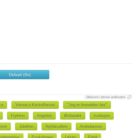
Debatt (0x)
Stikkord i denne artikkelen
ca
Veronica Kristoffersen
"Jeg er fremdeles her"
Frykten
Angsten
Østlandet
Isolasjon
evet
Julaften
Nyttårsaften
Ambulansen
Innleggelse
Psykologen
Litium
Fritid