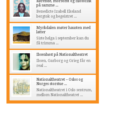
Rørende, morsomt og filosofisk
på samme ...
Benedicte Izabell Ekeland
bergtok og begeistret ...
Myrkdalen møter hausten med
latter
Siste helga i september kan du
få trimma ...
Ibsenhøst på Nationaltheatret
Ibsen, Garborg og Grieg får en
real ...
Nationaltheatret – Oslos og
Norges storstue ...
Nationaltheatret i Oslo sentrum,
mellom Nationaltheatret ...