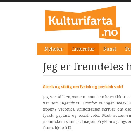
Nyheter
Litteratur
Kunst
Te
Jeg er fremdeles 
Sterk og viktig om fysisk og psykisk vold
Jeg var så liten, som en maur i en høystakk. Det
var som ingenting! Hvorfor så ingen meg? H
isolert? Veronica Kristoffersen skriver om de
fysisk, psykisk og sosial vold. Med boken ø
mennesker i samme situasjon. Frykten og angste
finnes hjelp å få.