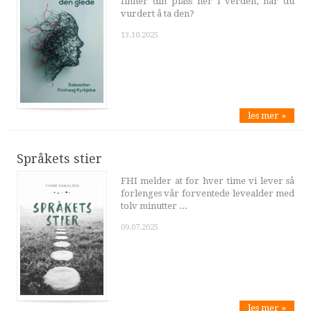
finner din plass her i verden, har du
vurdert å ta den?
13.10.2025
les mer »
Språkets stier
FHI melder at for hver time vi lever så
forlenges vår forventede levealder med
tolv minutter ...
09.07.2025
les mer »