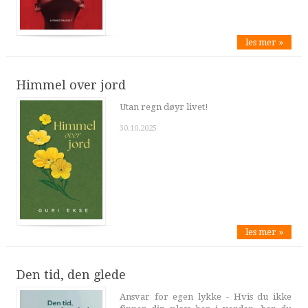
les mer »
Himmel over jord
Utan regn døyr livet!
30.10.2025
les mer »
Den tid, den glede
Ansvar for egen lykke - Hvis du ikke