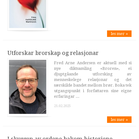
les mer »
Utforskar brorskap og relasjonar
Fred Arne Andersen er aktuell med si
nye diktsamling «Broren», ei
djuptgåande utforsking av
menneskelege relasjonar og det
særskilde bandet mellom brør. Boka tek
utgangspunkt i forfattaren sine eigne
erfaringar ...
21.02.2025
les mer »
I skyggen av ordene bakom historiene