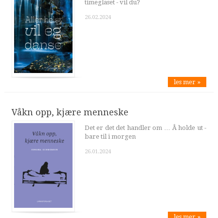
timeglaset - vil du?
26.02.2024
les mer »
Våkn opp, kjære menneske
Det er det det handler om … Å holde ut -
bare til i morgen
26.01.2024
les mer »