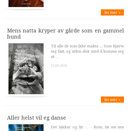
les mer »
Mens natta kryper av gårde som en gammel
hund
Til alle de som ikke makta ... Som kjørte
seg fast, og siden sleit med å komme seg
ut …
12.09.2024
les mer »
Aller helst vil eg danse
Det lakkar og lir … - Kom, lat oss snu