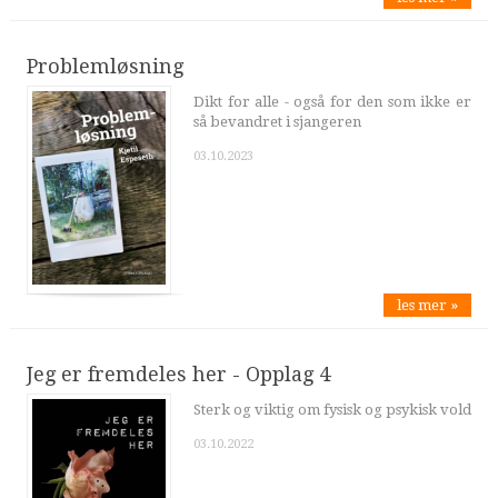
Problemløsning
Dikt for alle - også for den som ikke er
så bevandret i sjangeren
03.10.2023
les mer »
Jeg er fremdeles her - Opplag 4
Sterk og viktig om fysisk og psykisk vold
03.10.2022