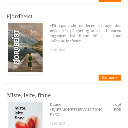
Fjordbeist
«Eit spanande moderne eventyr der
mykje står på spel og som held lesaren
engasjert frå første side!» – Tone
Solheim, forfatter
12.06.2025
les mer »
Miste, leite, finne
Kunne ropt
«KJÆRLIGHETSREVOLUSJON FOR
FAEN» …
11.06.2025