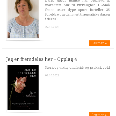
barn. Altfor mange har opplevd at
marerittet blir til virkelighet. I «Små
føtter setter dype spor» forteller 35
foreldre om den mest traumatiske dagen
i deres l...
27.10.2022
les mer »
Jeg er fremdeles her - Opplag 4
Sterk og viktig om fysisk og psykisk vold
03.10.2022
les mer »