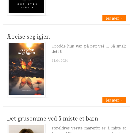
les mer »
Å reise seg igjen
Trodde hun var på rett vei ... Så smalt
det !!!
11.04.2024
les mer »
Det grusomme ved å miste et barn
Foreldres verste mareritt er å miste et