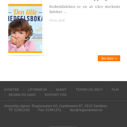
Redselsfølelsen er en av våre sterkeste
følelser ...
09.03.2020
les mer »
NYHETER
LITTERATUR
KUNST
TEATER OG REVY
FILM
MUSIKK OG DANS
KONTAKT OSS
Ansvarlig utgiver: Regionaviser AS, Gamleveien 87, 4315 Sandnes
Tlf. 51961240
Fax. 51961251
tips@regionaviser.no