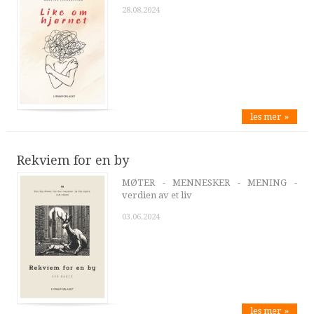
28.08.2024
les mer »
Rekviem for en by
MØTER - MENNESKER - MENING -
verdien av et liv
03.06.2024
les mer »