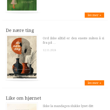
les mer »
De nære ting
Ord ikke alltid er den eneste måten å si
fra på …
12.11.2024
les mer »
Like om hjørnet
Ikke la mandagen slukke lyset ditt