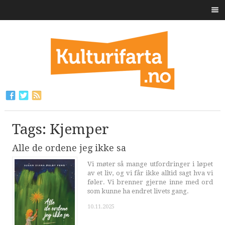
Tags: Kjemper
Alle de ordene jeg ikke sa
Vi møter så mange utfordringer i løpet
av et liv, og vi får ikke alltid sagt hva vi
føler. Vi brenner gjerne inne med ord
som kunne ha endret livets gang.
10.11.2025