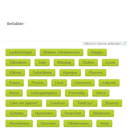
Redaktør -
Stikkord i denne artikkelen
Lyrikkforlaget
Martine Johannessen
Daggry
Tåkedisen
Sola
Mandag
Slukke
Lyset
Våknet
Solstrålene
Kjemper
Plassen
Pause
Pusten
Livet
Fremover
Labyrint
Reise
Selvoppdagelse
Personlig
Vekst
"Like om hjørnet"
Samfunn
"Rødt lys"
Brunost
Syltetøy
Hjemveien
Snarveien
Blindveien
Hovedveien
Omveien
Tilbakeveien
Verdi