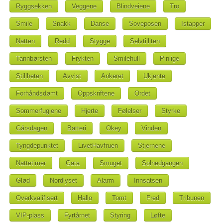
Ryggsekken
Veggene
Blindveiene
Tro
Smile
Snakk
Danse
Soveposen
Istapper
Natten
Redd
Stygge
Selvtilliten
Tannbørsten
Frykten
Smilehull
Pinlige
Stillheten
Avvist
Ankeret
Ukjente
Forhåndsdømt
Oppskriftene
Ordet
Sommerfuglene
Hjerte
Følelser
Styrke
Gårsdagen
Batteri
Okey
Vinden
Tyngdepunktet
LivetHavfruen
Stjernene
Nattetimer
Gata
Smuget
Solnedgangen
Glød
Nordlyset
Alarm
Innsatsen
Overkvalifisert
Hallo
Tomt
Fred
Tribunen
VIP-plass
Fyrtårnet
Styring
Løfte