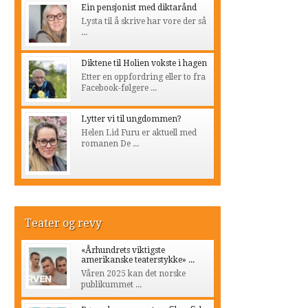
Ein pensjonist med diktarånd
Lysta til å skrive har vore der så
...
Diktene til Holien vokste i hagen
Etter en oppfordring eller to fra
Facebook-følgere ...
Lytter vi til ungdommen?
Helen Lid Furu er aktuell med
romanen De ...
Teater og revy
«Århundrets viktigste
amerikanske teaterstykke» ...
Våren 2025 kan det norske
publikummet ...