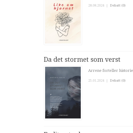
28.08.2024
|
Debatt (0)
Da det stormet som verst
Arrene forteller historier
25.01.2024
|
Debatt (0)