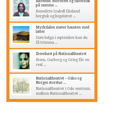
Rørende, morsomt og filosofisk
på samme ...
Benedicte Izabell Ekeland
bergtok og begeistret ...
Myrkdalen møter hausten med
latter
Siste helga i september kan du
få trimma ...
Ibsenhøst på Nationaltheatret
Ibsen, Garborg og Grieg får en
real ...
Nationaltheatret – Oslos og
Norges storstue ...
Nationaltheatret i Oslo sentrum,
mellom Nationaltheatret ...