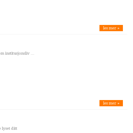
les mer »
om institusjonsliv …
les mer »
lyset ditt