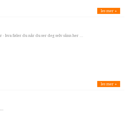
les mer »
r - hva føler du når du ser deg selv sånn her …
les mer »
...