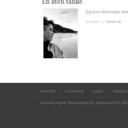
En liten tanke
"Jeg tror du trenger de
25.04.2022
|
Debatt (0)
NYHETER
LITTERATUR
KUNST
TEATER 
Ansvarlig utgiver: Regionaviser AS, Gamleveien 87, 43