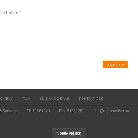
nne boken."
les mer »
OG REVY
FILM
MUSIKK OG DANS
KONTAKT OSS
15 Sandnes
Tlf. 51961240
Fax. 51961251
tips@regionaviser.no
Mobile version