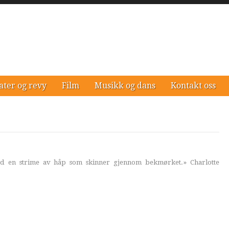
ater og revy
Film
Musikk og dans
Kontakt oss
ed en strime av håp som skinner gjennom bekmørket.» Charlotte