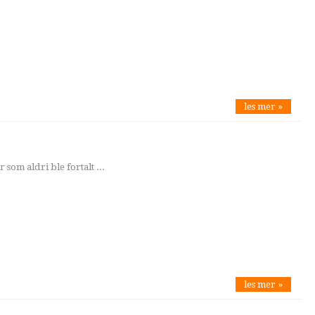
les mer »
 som aldri ble fortalt ...
les mer »