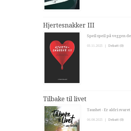
Hjertesnakker III
Speil speil på veggen de
03.11.2025
|
Debatt (0)
Tilbake til livet
Taushet - Er aldri svaret 
06.08.2025
|
Debatt (0)