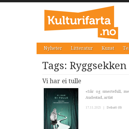
Nyheter
Litteratur
Kunst
Te
Tags: Ryggsekken
Vi har ei tulle
«Sår og smertefull, m
Audestad, artist
17.11.2025
|
Debatt (0)