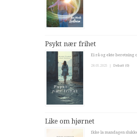
Psykt nær frihet
Ei rå og ekte beretning 
28.05.2025
|
Debatt (0)
Like om hjørnet
Ikke la mandagen slukke 