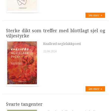
les mer »
Sterke dikt som treffer med blottlagt sjel og
viljestyrke
Knallrød neglelakkpoesi
22.08.2024
les mer »
Svarte tangenter