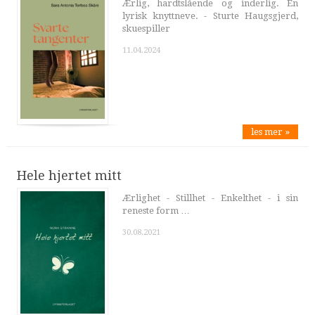
Ærlig, hardtslående og inderlig. En
lyrisk knyttneve. - Sturte Haugsgjerd,
skuespiller
11.04.2024
les mer »
Hele hjertet mitt
Ærlighet - Stillhet - Enkelthet - i sin
reneste form …
30.08.2021