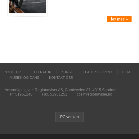
les mer »
NYHETER
LITTERATUR
KUNST
TEATER OG REVY
FILM
MUSIKK OG DANS
KONTAKT OSS
Ansvarlig utgiver: Regionaviser AS, Gamleveien 87, 4315 Sandnes
Tlf. 51961240
Fax. 51961251
tips@regionaviser.no
PC version