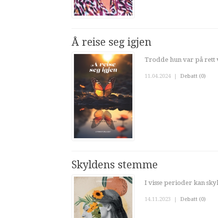
Å reise seg igjen
Trodde hun var på rett ve
11.04.2024
|
Debatt (0)
Skyldens stemme
I visse perioder kan skyl
14.11.2023
|
Debatt (0)