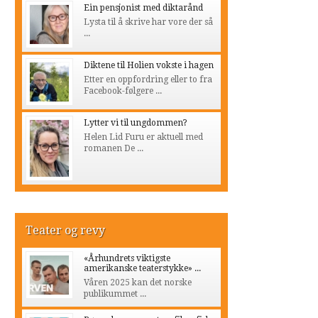
Ein pensjonist med diktarånd
Lysta til å skrive har vore der så
...
Diktene til Holien vokste i hagen
Etter en oppfordring eller to fra
Facebook-følgere ...
Lytter vi til ungdommen?
Helen Lid Furu er aktuell med
romanen De ...
Teater og revy
«Århundrets viktigste
amerikanske teaterstykke» ...
Våren 2025 kan det norske
publikummet ...