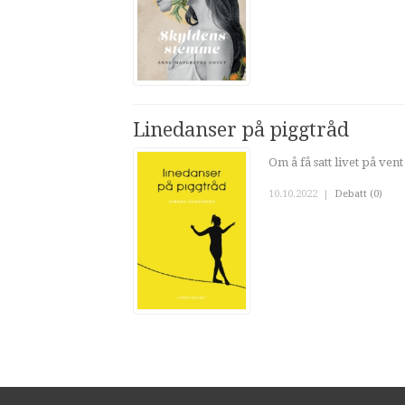
Linedanser på piggtråd
Om å få satt livet på ven
10.10.2022
|
Debatt (0)