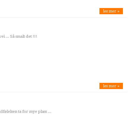
les mer »
i ... Så smalt det !!!
les mer »
dfølelsen ta for mye plass ...