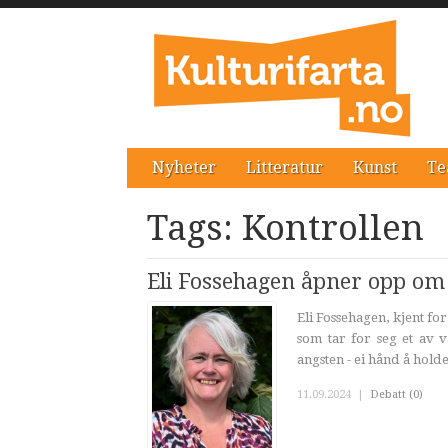
Nyheter
Litteratur
Kunst
Te
Tags: Kontrollen
Eli Fossehagen åpner opp om 
Eli Fossehagen, kjent fo
som tar for seg et av 
angsten - ei hånd å holde 
11.09.2024
|
Debatt (0)