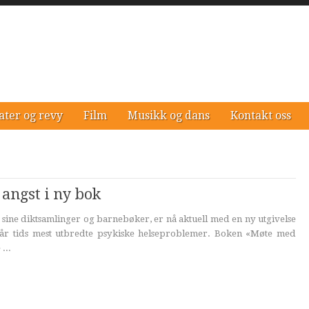
ater og revy
Film
Musikk og dans
Kontakt oss
angst i ny bok
r sine diktsamlinger og barnebøker, er nå aktuell med en ny utgivelse
vår tids mest utbredte psykiske helseproblemer. Boken «Møte med
...