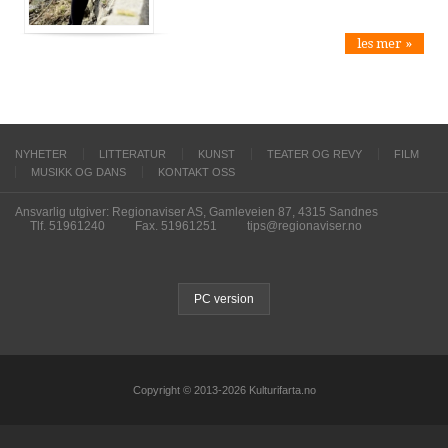
les mer »
NYHETER
LITTERATUR
KUNST
TEATER OG REVY
FILM
MUSIKK OG DANS
KONTAKT OSS
Ansvarlig utgiver: Regionaviser AS, Gamleveien 87, 4315 Sandnes
Tlf. 51961240
Fax. 51961251
tips@regionaviser.no
PC version
Copyright © 2013-2026 Kulturifarta.no