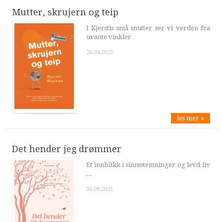
Mutter, skrujern og teip
I Kjerstis små snutter ser vi verden fra
uvante vinkler
26.04.2023
les mer »
Det hender jeg drømmer
Et innblikk i sinnsstemninger og levd liv
...
30.08.2021