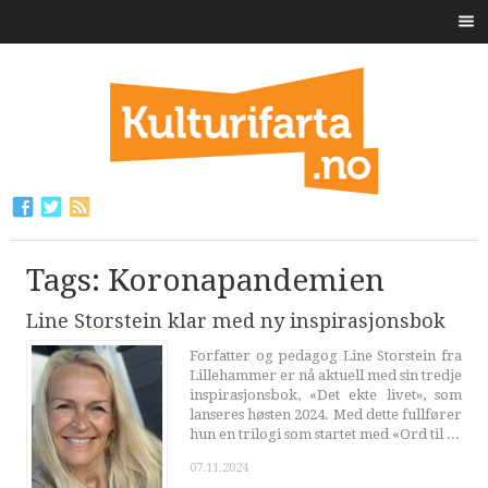
Tags: Koronapandemien
Line Storstein klar med ny inspirasjonsbok
Forfatter og pedagog Line Storstein fra
Lillehammer er nå aktuell med sin tredje
inspirasjonsbok, «Det ekte livet», som
lanseres høsten 2024. Med dette fullfører
hun en trilogi som startet med «Ord til ...
07.11.2024