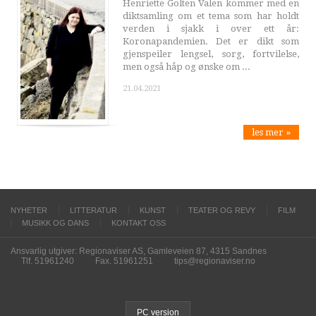
Henriette Golten Valen kommer med en
diktsamling om et tema som har holdt
verden i sjakk i over ett år:
Koronapandemien. Det er dikt som
gjenspeiler lengsel, sorg, fortvilelse,
men også håp og ønske om ...
21.04.2021
les mer »
NYHETER
LITTERATUR
KUNST
TEATER OG REVY
FILM
MUSIKK OG DANS
KONTAKT OSS
Ansvarlig utgiver: Regionaviser AS, Gamleveien 87, 4315 Sandnes
Tlf. 51961240
Fax. 51961251
tips@regionaviser.no
PC version