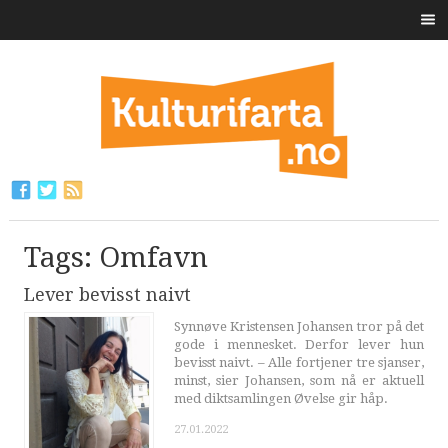
Tags: Omfavn
Lever bevisst naivt
Synnøve Kristensen Johansen tror på det
gode i mennesket. Derfor lever hun
bevisst naivt. – Alle fortjener tre sjanser,
minst, sier Johansen, som nå er aktuell
med diktsamlingen Øvelse gir håp.
27.01.2022