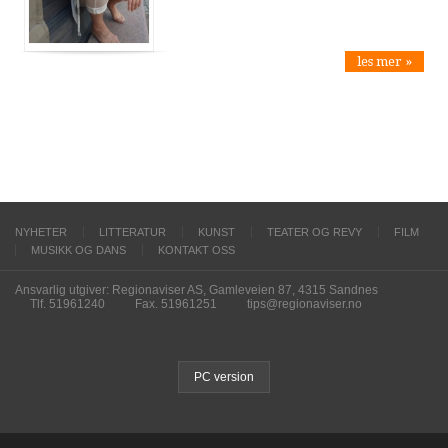
les mer »
NYHETER
LITTERATUR
KUNST
TEATER OG REVY
FILM
MUSIKK OG DANS
KONTAKT OSS
Ansvarlig utgiver: Regionaviser AS, Gamleveien 87, 4315 Sandnes
Tlf. 51961240
Fax. 51961251
tips@regionaviser.no
PC version