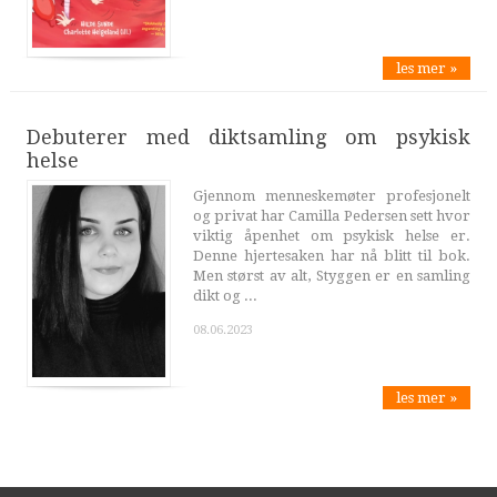
les mer »
Debuterer med diktsamling om psykisk
helse
Gjennom menneskemøter profesjonelt
og privat har Camilla Pedersen sett hvor
viktig åpenhet om psykisk helse er.
Denne hjertesaken har nå blitt til bok.
Men størst av alt, Styggen er en samling
dikt og ...
08.06.2023
les mer »