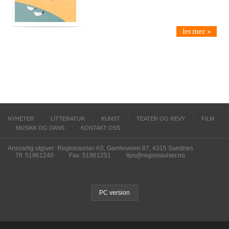
les mer »
NYHETER
LITTERATUR
KUNST
TEATER OG REVY
FILM
MUSIKK OG DANS
KONTAKT OSS
Ansvarlig utgiver: Regionaviser AS, Gamleveien 87, 4315 Sandnes
Tlf. 51961240
Fax. 51961251
tips@regionaviser.no
PC version