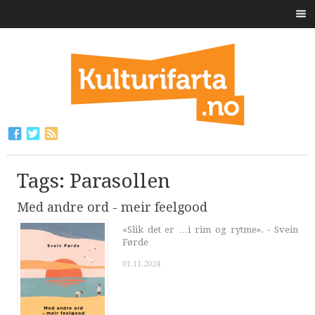
Tags: Parasollen
Med andre ord - meir feelgood
«Slik det er …i rim og rytme». - Svein
Førde
01.11.2024