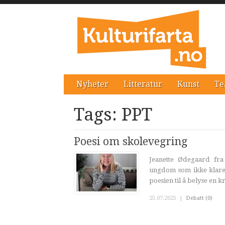
Nyheter
Litteratur
Kunst
Te
Tags: PPT
Poesi om skolevegring
Jeanette Ødegaard fr
ungdom som ikke klare
poesien til å belyse en k
25.07.2025
|
Debatt (0)