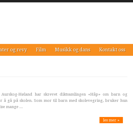
ater og revy
Film
Musikk og dans
Kontakt oss
a Aurskog-Høland har skrevet diktsamlingen «Håp» om barn og
r å gå på skolen. Som mor til barn med skolevegring, bruker hun
rise mange ...
les mer »