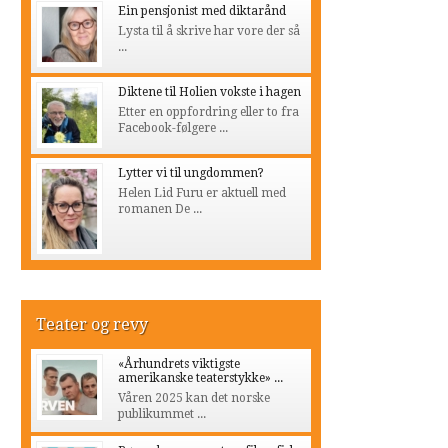
Ein pensjonist med diktarånd
Lysta til å skrive har vore der så
...
Diktene til Holien vokste i hagen
Etter en oppfordring eller to fra
Facebook-følgere ...
Lytter vi til ungdommen?
Helen Lid Furu er aktuell med
romanen De ...
Teater og revy
«Århundrets viktigste
amerikanske teaterstykke» ...
Våren 2025 kan det norske
publikummet ...