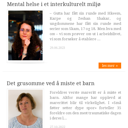
Mental helse i et interkulturelt miljø
– Gutta har fått sin runde med Hkeem,
Karpe og Zeshan Shakar, og
ungdommene har fått sin runde med
serier som Skam, 17 og 18. Men hva med
oss – vi som prøver oss ut i arbeidslivet,
vi som forsøker å etablere ...
29.06.2023
les mer »
Det grusomme ved å miste et barn
Foreldres verste mareritt er å miste et
barn. Altfor mange har opplevd at
marerittet blir til virkelighet. I «Små
føtter setter dype spor» forteller 35
foreldre om den mest traumatiske dagen
i deres l...
27.10.2022