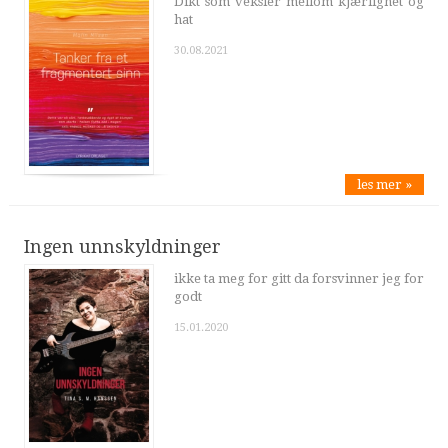
Dikt som veksler mellom kjærlighet og
hat
30.08.2021
les mer »
Ingen unnskyldninger
ikke ta meg for gitt da forsvinner jeg for
godt
15.01.2020