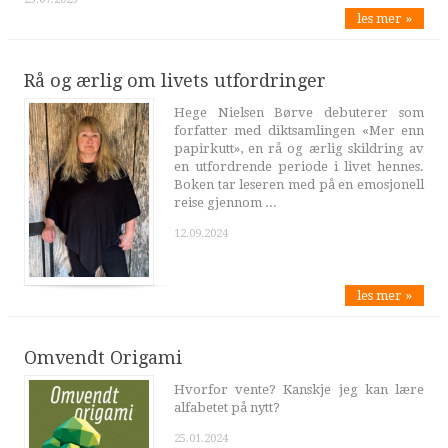
les mer »
Rå og ærlig om livets utfordringer
Hege Nielsen Børve debuterer som
forfatter med diktsamlingen «Mer enn
papirkutt», en rå og ærlig skildring av
en utfordrende periode i livet hennes.
Boken tar leseren med på en emosjonell
reise gjennom ...
12.09.2024
les mer »
Omvendt Origami
Hvorfor vente? Kanskje jeg kan lære
alfabetet på nytt?
25.01.2024