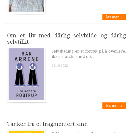
les mer »
Om et liv med dårlig selvbilde og dårlig
selvtillit
Selvskading er et forsøk på å overleve,
ikke et ønske om å dø.
26.10.2022
les mer »
Tanker fra et fragmentert sinn