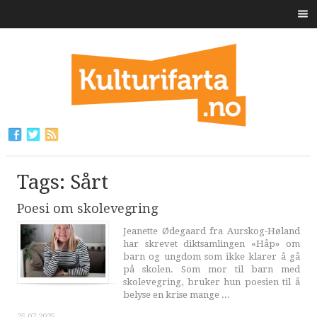
Tags: Sårt
Poesi om skolevegring
Jeanette Ødegaard fra Aurskog-Høland
har skrevet diktsamlingen «Håp» om
barn og ungdom som ikke klarer å gå
på skolen. Som mor til barn med
skolevegring, bruker hun poesien til å
belyse en krise mange ...
25.07.2025