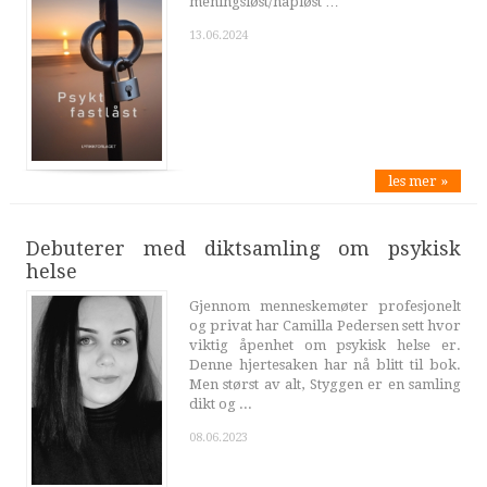
meningsløst/håpløst …
13.06.2024
les mer »
Debuterer med diktsamling om psykisk
helse
Gjennom menneskemøter profesjonelt
og privat har Camilla Pedersen sett hvor
viktig åpenhet om psykisk helse er.
Denne hjertesaken har nå blitt til bok.
Men størst av alt, Styggen er en samling
dikt og ...
08.06.2023