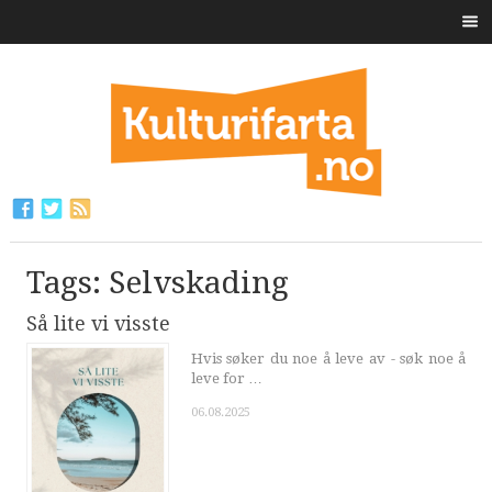
Tags: Selvskading
Så lite vi visste
Hvis søker du noe å leve av - søk noe å
leve for …
06.08.2025