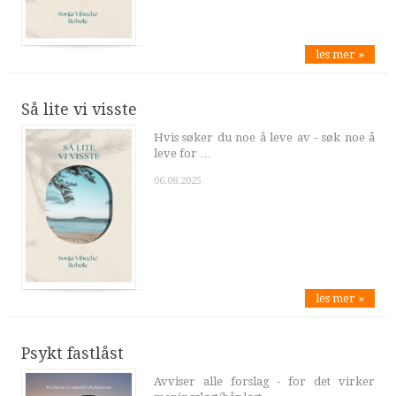
les mer »
Så lite vi visste
Hvis søker du noe å leve av - søk noe å
leve for …
06.08.2025
les mer »
Psykt fastlåst
Avviser alle forslag - for det virker