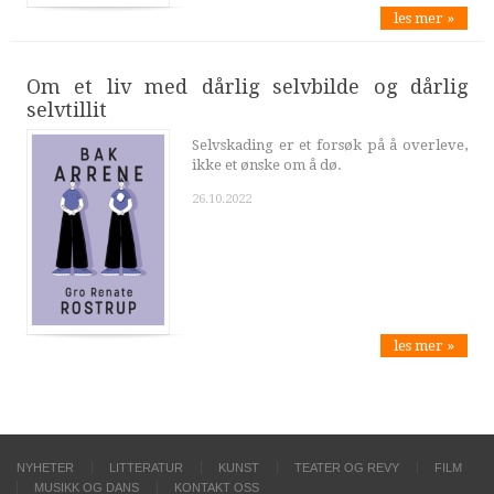
les mer »
Om et liv med dårlig selvbilde og dårlig
selvtillit
Selvskading er et forsøk på å overleve,
ikke et ønske om å dø.
26.10.2022
les mer »
NYHETER
LITTERATUR
KUNST
TEATER OG REVY
FILM
MUSIKK OG DANS
KONTAKT OSS