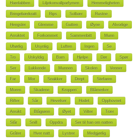
Harelabben
Liljekonvallparfymen
Hemmeligheten
Bringebærkratt
Rips
Solbær
Rustne
Hengsler
Glemme
Gutten
Øyne
Alvorlige
Ansiktet
Forkommet
Sammenbitt
Munn
Uhørlig
Usynlig
Luften
Ingen
Se
Tro
Uskyldig
Barn
Hjelpe
Dør
Spør
Ser
Lukkende
Munnen
Skolen
Venner
Far
Mor
Snakker
Drept
Stefaren
Moren
Skadene
Kroppen¨
Blåmerker
Rifter
Sår
Hevelser
Hodet
Opphovnet
Ansikt
Blågrønn
Øyet
Vilter
Trær
Slår
Snill
Oppdra
Ser til han om natten
Gråter
Hver natt
Lystrer
Medgjørlig