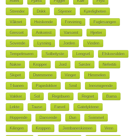
Roret
Fjæra
Pigger
Klør
Fryd
Strender
Drikk
Stjerner
Kjærligheten
Våknet
Hviskende
Forvirring
Fuglesangen
Gresset
Ankomst
Varsomt
Hjerter
Sovende
Lysning
Jorden
Vinden
Tempelmuren
Solbelyste
Lengsel
Elskovsilden
Nakne
Kropper
Jord
Søster
Nefertiti
Skipet
Drømmene
Vinger
Himmelen
T-banen
Papirdokker
Smil
Innsmigrende
Vakker
Sol
Regnbuen
Regnet
Barna
Lekte
Tause
Farvel
Gatelyktene
Hoppende
Dansende
Dun
Svimmel
Kilingen
Kroppen
Jernbaneskinnen
Venn