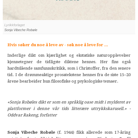
Lyrikkforlaget
Sonja Vibeche Robøle
Hvis søker du noe å leve av - søk noe å leve for …
Inderlige dikt om kjærlighet og ekstatiske naturopplevelser
kjennetegner de tidligste diktene hennes. Her fins også
hardtslående samfunnskritikk, som i Christoffer, fra den senere
tid. I de drømmeaktige prosatekstene hennes fra de siste 15–20
årene bearbeider hun filosofiske og psykologiske temaer.
«Sonja Robøles dikt er som en språklig oase midt i mylderet av
plattformer i denne vår tids
litterære uttrykkskarusell.» -
Oddvar Rakeng, forfatter
Sonja Vibeche Robøle
(f. 1944) fikk allerede som 17-åring