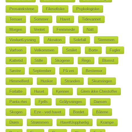
Prosatekstene
Filosofiske
Psykologiske
Temaer
Sommer
Havet
Tidevannet
Morgen
Ventet
Fremmede
Natt
VinduetLysning
Aknaton
Solefall
Stemmen
Varfsen
Velkommen
Smilet
Borte
Fugler
Kattetid
Stille
Skogene
Regn
Blomst
Søstre
September
På vei
Bestemor
Himmelferd
Husker
Stranden
Skumringen
Forlatte
Huset
Kjenner
Glem ikke Christoffer
Panta rhei
Fjells
Grålysningen
Dansen
Skogen
Eze - ved havet
Bordet
Båtene
Drøm
Strømmen
HavetUopphørlig
Krampe