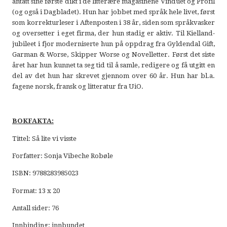
antatt sine første dikt i de litterære magasinene Vinduet og Profil
(og også i Dagbladet). Hun har jobbet med språk hele livet, først
som korrekturleser i Aftenposten i 38 år, siden som språkvasker
og oversetter i eget firma, der hun stadig er aktiv. Til Kielland-
jubileet i fjor moderniserte hun på oppdrag fra Gyldendal Gift,
Garman & Worse,
Skipper Worse og Novelletter. Først det siste
året har hun kunnet ta seg tid til å samle, redigere og få
utgitt en
del av det hun har skrevet gjennom over 60 år. Hun har bl.a.
fagene norsk, fransk og litteratur
fra UiO.
BOKFAKTA:
Tittel: Så lite vi visste
Forfatter: Sonja Vibeche Robøle
ISBN: 9788283985023
Format: 13 x 20
Antall sider: 76
Innbinding: innbundet