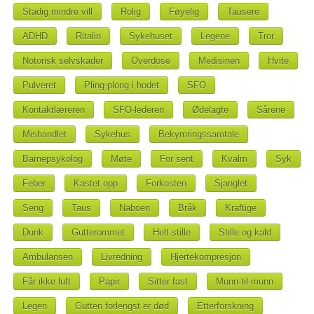
Stadig mindre vill
Rolig
Føyelig
Tausere
ADHD
Ritalin
Sykehuset
Legene
Tror
Notorisk selvskader
Overdose
Medisinen
Hvite
Pulveret
Pling-plong i hodet
SFO
Kontaktlæreren
SFO-lederen
Ødelagte
Sårene
Mishandlet
Sykehus
Bekymringssamtale
Barnepsykolog
Møte
For sent
Kvalm
Syk
Feber
Kastet opp
Forkosten
Sjanglet
Seng
Taus
Naboen
Bråk
Kraftige
Dunk
Gutterommet
Helt stille
Stille og kald
Ambulansen
Livredning
Hjertekompresjon
Får ikke luft
Papir
Sitter fast
Munn-til-munn
Legen
Gutten forlengst er død
Etterforskning