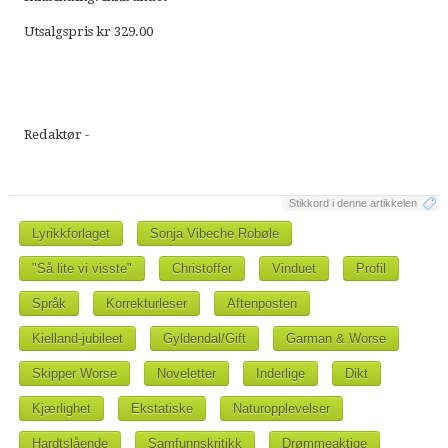
Utsalgspris kr 329.00
Redaktør -
Stikkord i denne artikkelen
Lyrikkforlaget
Sonja Vibeche Robøle
"Så lite vi visste"
Christoffer
Vinduet
Profil
Språk
Korrekturleser
Aftenposten
Kielland-jubileet
Gyldendal/Gift
Garman & Worse
Skipper Worse
Noveletter
Inderlige
Dikt
Kjærlighet
Ekstatiske
Naturopplevelser
Hardtslående
Samfunnskritikk
Drømmeaktige