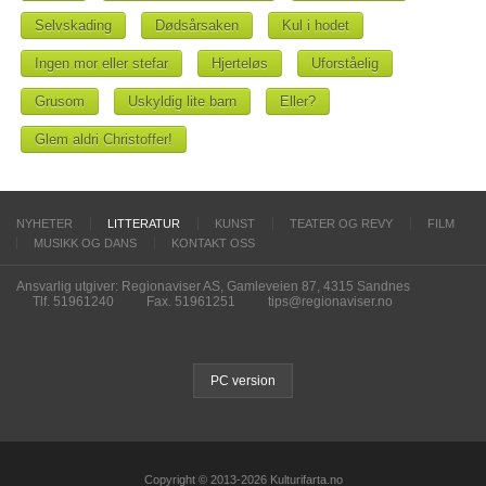
Selvskading
Dødsårsaken
Kul i hodet
Ingen mor eller stefar
Hjerteløs
Uforståelig
Grusom
Uskyldig lite barn
Eller?
Glem aldri Christoffer!
NYHETER
LITTERATUR
KUNST
TEATER OG REVY
FILM
MUSIKK OG DANS
KONTAKT OSS
Ansvarlig utgiver: Regionaviser AS, Gamleveien 87, 4315 Sandnes
Tlf. 51961240
Fax. 51961251
tips@regionaviser.no
PC version
Copyright © 2013-2026 Kulturifarta.no