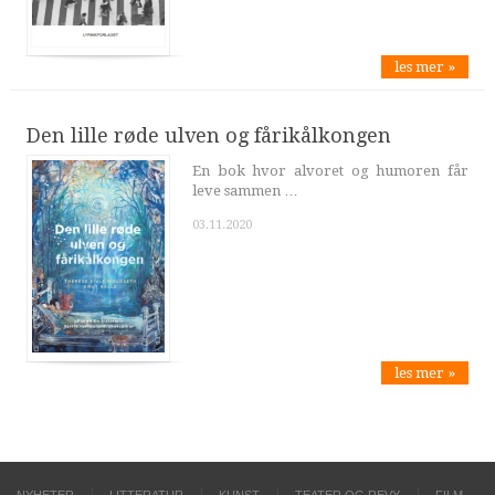
les mer »
Den lille røde ulven og fårikålkongen
En bok hvor alvoret og humoren får
leve sammen …
03.11.2020
les mer »
NYHETER
LITTERATUR
KUNST
TEATER OG REVY
FILM