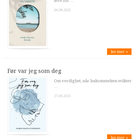
leve for …
06.08.2025
les mer »
Før var jeg som deg
Om verdighet, når hukommelsen svikter
…
27.06.2025
les mer »