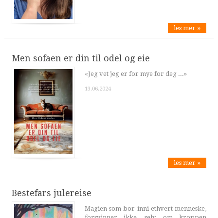
les mer »
Men sofaen er din til odel og eie
«Jeg vet jeg er for mye for deg ...»
13.06.2024
les mer »
Bestefars julereise
Magien som bor inni ethvert menneske,
forsvinner ikke, selv om kroppen