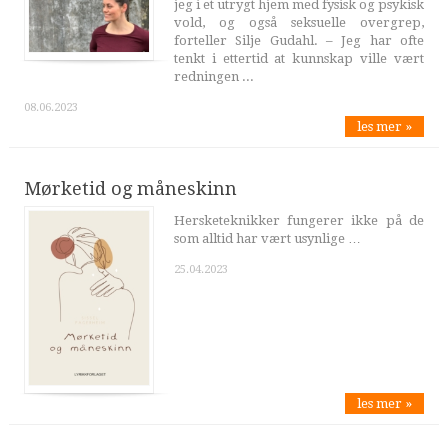
jeg i et utrygt hjem med fysisk og psykisk
vold, og også seksuelle overgrep,
forteller Silje Gudahl. – Jeg har ofte
tenkt i ettertid at kunnskap ville vært
redningen ...
08.06.2023
les mer »
Mørketid og måneskinn
Hersketeknikker fungerer ikke på de
som alltid har vært usynlige …
25.04.2023
les mer »