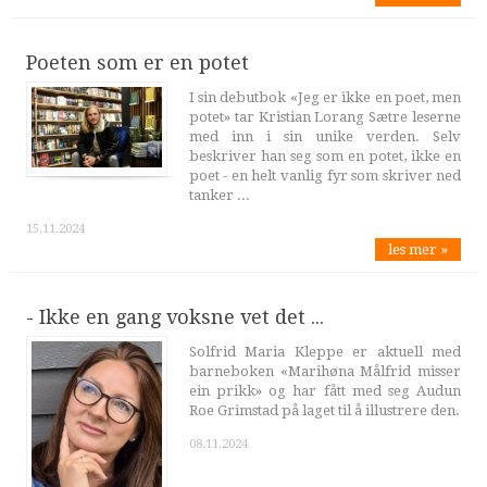
Poeten som er en potet
I sin debutbok «Jeg er ikke en poet, men
potet» tar Kristian Lorang Sætre leserne
med inn i sin unike verden. Selv
beskriver han seg som en potet, ikke en
poet - en helt vanlig fyr som skriver ned
tanker ...
15.11.2024
les mer »
- Ikke en gang voksne vet det ...
Solfrid Maria Kleppe er aktuell med
barneboken «Marihøna Målfrid misser
ein prikk» og har fått med seg Audun
Roe Grimstad på laget til å illustrere den.
08.11.2024