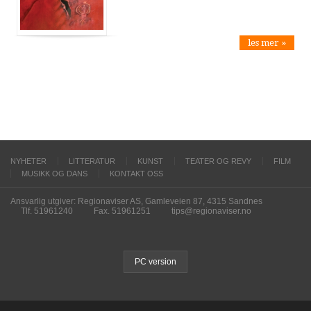
les mer »
NYHETER
LITTERATUR
KUNST
TEATER OG REVY
FILM
MUSIKK OG DANS
KONTAKT OSS
Ansvarlig utgiver: Regionaviser AS, Gamleveien 87, 4315 Sandnes
Tlf. 51961240
Fax. 51961251
tips@regionaviser.no
PC version