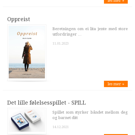
les mer »
Oppreist
Beretningen om ei lita jente med store
utfordringer …
11.01.2023
les mer »
Det lille følelsesspillet - SPILL
Spillet som styrker båndet mellom deg
og barnet ditt
14.12.2021