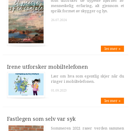
som utforsker de dypeste hjørner av
menneskelig erfaring, alt gjennom et
språk formet av skygger og lys.
26.07.2024
les mer »
Irene utforsker mobiltelefonen
Lær om hva som egentlig skjer når du
ringer i mobiltelefonen.
01.09.2023
les mer »
Fastlegen som selv var syk
Sommeren 2021 raser verden sammen