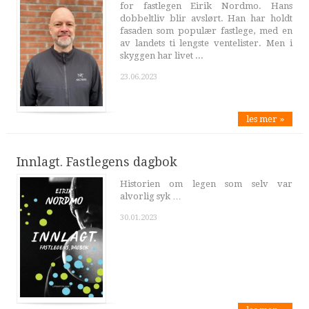
for fastlegen Eirik Nordmo. Hans
dobbeltliv blir avslørt. Han har holdt
fasaden som populær fastlege, med en
av landets ti lengste ventelister. Men i
skyggen har livet ...
23.06.2023
les mer »
Innlagt. Fastlegens dagbok
Historien om legen som selv var
alvorlig syk …
30.01.2023