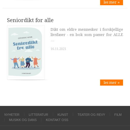
les mer »
Seniordikt for alle
Dikt om eldre mennesker i forskjellige
livsfaser - en bok som passer for ALLE
…
16.11.2021
les mer »
NYHETER
LITTERATUR
KUNST
TEATER OG REVY
FILM
MUSIKK OG DANS
KONTAKT OSS