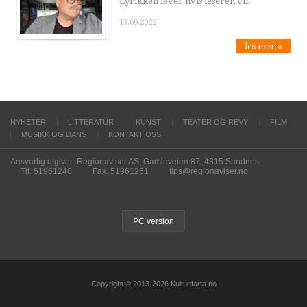
Lyrikken lever hvis leseren vil.
13.09.2022
les mer »
NYHETER
LITTERATUR
KUNST
TEATER OG REVY
FILM
MUSIKK OG DANS
KONTAKT OSS
Ansvarlig utgiver: Regionaviser AS, Gamleveien 87, 4315 Sandnes
Tlf. 51961240
Fax. 51961251
tips@regionaviser.no
PC version
Copyright © 2013-2026 Kulturifarta.no