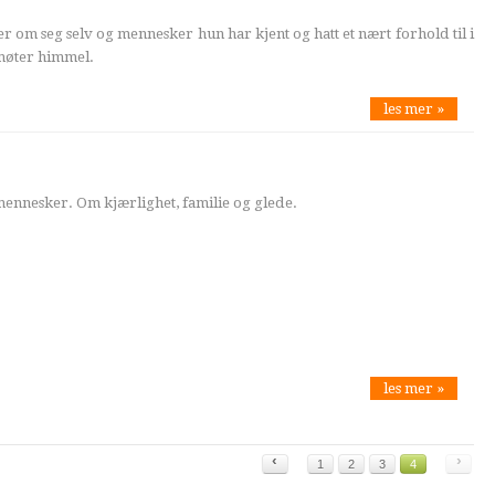
 om seg selv og mennesker hun har kjent og hatt et nært forhold til i
møter himmel.
les mer »
ennesker. Om kjærlighet, familie og glede.
les mer »
‹
›
1
2
3
4