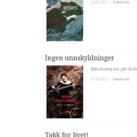
22.03.2021
|
Debatt (0)
Ingen unnskyldninger
ikke ta meg for gitt da f
15.01.2020
|
Debatt (0)
Takk for livet!