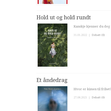
Hold ut og hold rundt
Kanskje kjenner du deg 
31.01.2022
|
Debatt (0)
Et åndedrag
Hvor er kimen til frihet
27.08.2021
|
Debatt (0)