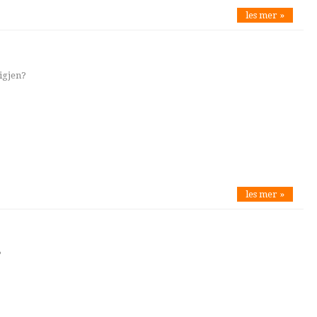
les mer »
igjen?
les mer »
?