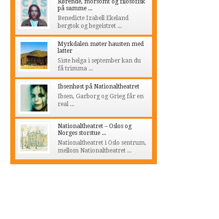
Rørende, morsomt og filosofisk
på samme ...
Benedicte Izabell Ekeland
bergtok og begeistret ...
Myrkdalen møter hausten med
latter
Siste helga i september kan du
få trimma ...
Ibsenhøst på Nationaltheatret
Ibsen, Garborg og Grieg får en
real ...
Nationaltheatret – Oslos og
Norges storstue ...
Nationaltheatret i Oslo sentrum,
mellom Nationaltheatret ...