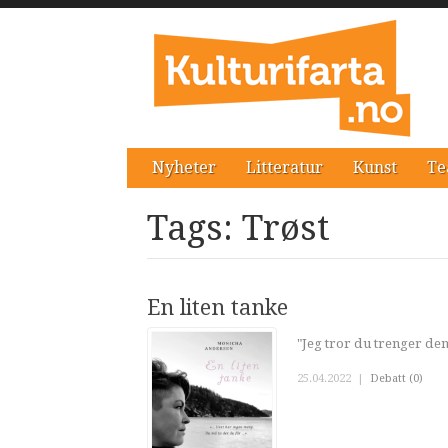
Nyheter
Litteratur
Kunst
Te
Tags: Trøst
En liten tanke
"Jeg tror du trenger de
25.04.2022
|
Debatt (0)