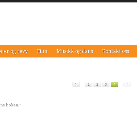
ater og revy
Film
Musikk og dans
Kontakt oss
‹
›
1
2
3
4
nne boken."