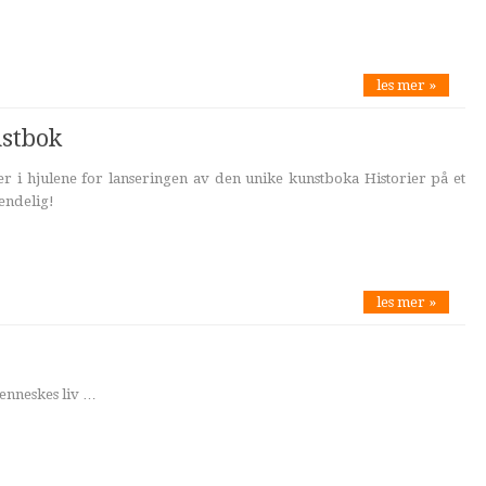
les mer »
nstbok
r i hjulene for lanseringen av den unike kunstboka Historier på et
 endelig!
les mer »
menneskes liv …