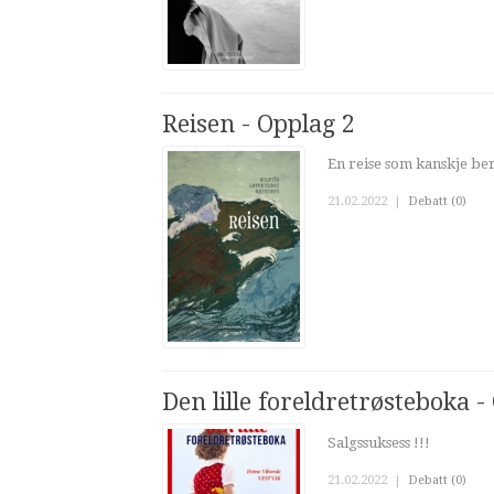
Reisen - Opplag 2
En reise som kanskje be
21.02.2022
|
Debatt (0)
Den lille foreldretrøsteboka -
Salgssuksess !!!
21.02.2022
|
Debatt (0)