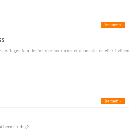
les mer »
ss
nte. Ingen kan derfor vite hvor stort et menneske er eller hvilken
les mer »
så berører deg?