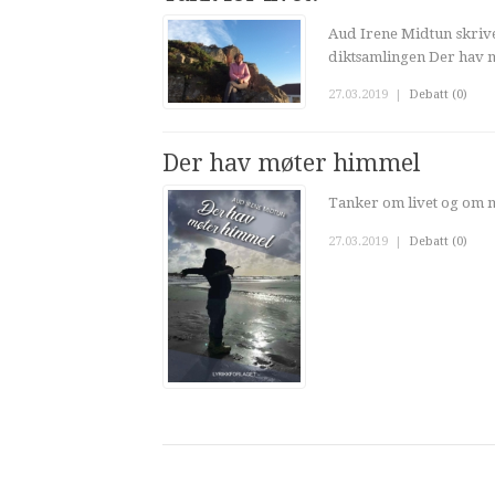
Aud Irene Midtun skriver
diktsamlingen Der hav 
27.03.2019
|
Debatt (0)
Der hav møter himmel
Tanker om livet og om m
27.03.2019
|
Debatt (0)