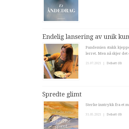
Endelig lansering av unik ku
Pandemien stakk kjeppe
lerret. Men nå skjer det
21.07.2021
|
Debatt (0)
Spredte glimt
Sterke inntrykk fra et 
31.05.2021
|
Debatt (0)