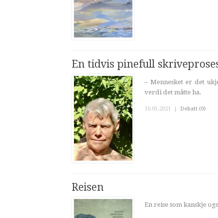
En tidvis pinefull skriveprose
– Mennesket er det ukje
verdi det måtte ha.
10.05.2021
|
Debatt (0)
Reisen
En reise som kanskje og