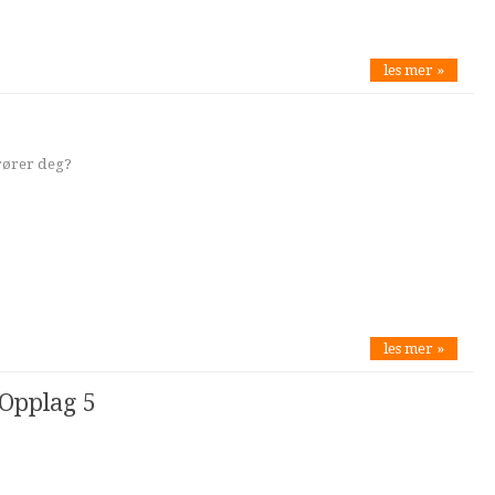
les mer »
rører deg?
les mer »
 Opplag 5