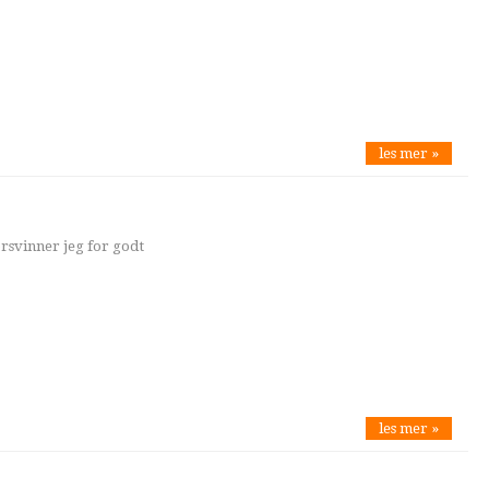
les mer »
orsvinner jeg for godt
les mer »