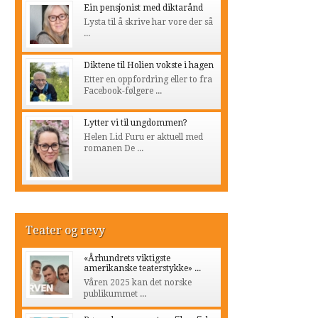
Ein pensjonist med diktarånd
Lysta til å skrive har vore der så
...
Diktene til Holien vokste i hagen
Etter en oppfordring eller to fra
Facebook-følgere ...
Lytter vi til ungdommen?
Helen Lid Furu er aktuell med
romanen De ...
Teater og revy
«Århundrets viktigste
amerikanske teaterstykke» ...
Våren 2025 kan det norske
publikummet ...