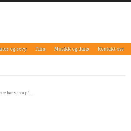
ater og revy
Film
Musikk og dans
Kontakt oss
en æ har venta på …