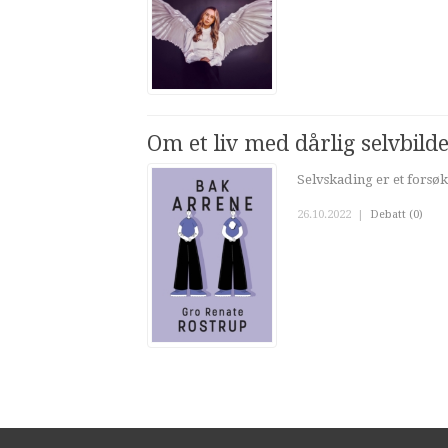
Om et liv med dårlig selvbilde 
Selvskading er et forsøk
26.10.2022
|
Debatt (0)