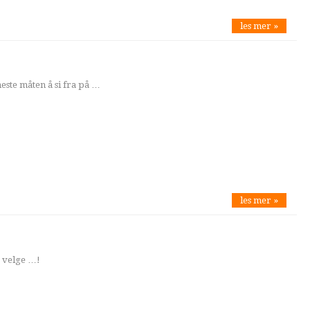
les mer »
neste måten å si fra på …
les mer »
å velge …!