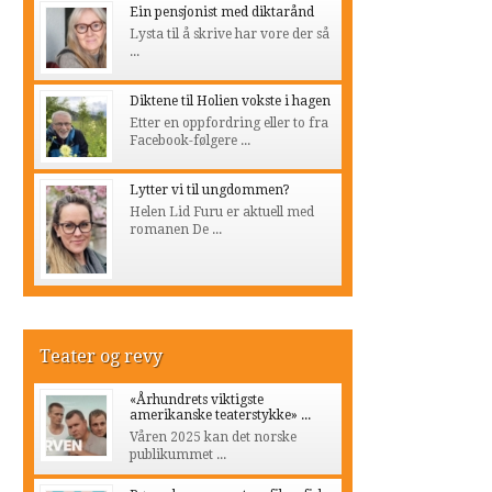
Ein pensjonist med diktarånd
Lysta til å skrive har vore der så
...
Diktene til Holien vokste i hagen
Etter en oppfordring eller to fra
Facebook-følgere ...
Lytter vi til ungdommen?
Helen Lid Furu er aktuell med
romanen De ...
Teater og revy
«Århundrets viktigste
amerikanske teaterstykke» ...
Våren 2025 kan det norske
publikummet ...