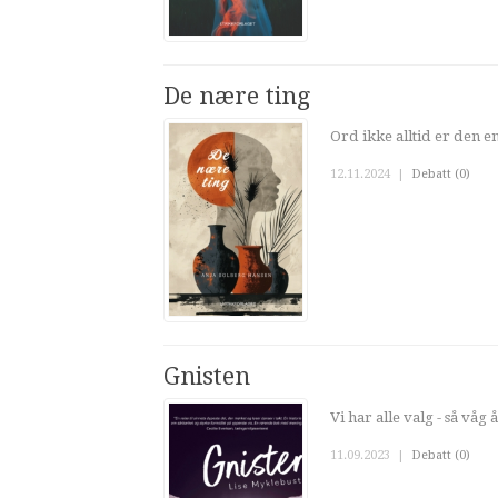
De nære ting
Ord ikke alltid er den e
12.11.2024
|
Debatt (0)
Gnisten
Vi har alle valg - så våg 
11.09.2023
|
Debatt (0)