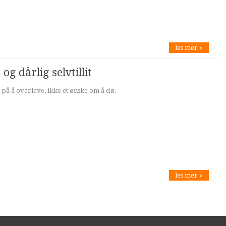
les mer »
og dårlig selvtillit
 på å overleve, ikke et ønske om å dø.
les mer »