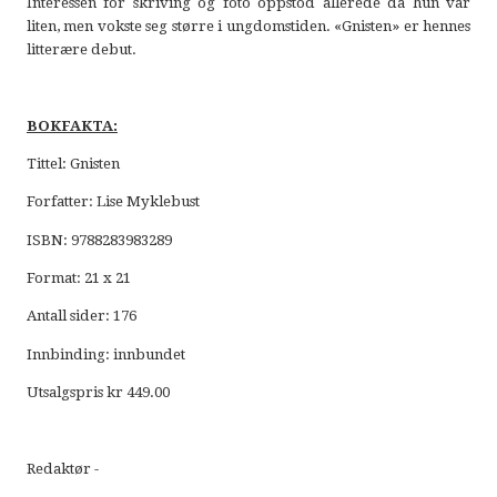
Interessen for skriving og foto oppstod allerede da hun var
liten, men vokste seg større i ungdomstiden. «Gnisten» er hennes
litterære debut.
BOKFAKTA:
Tittel: Gnisten
Forfatter: Lise Myklebust
ISBN: 9788283983289
Format: 21 x 21
Antall sider: 176
Innbinding: innbundet
Utsalgspris kr 449.00
Redaktør -