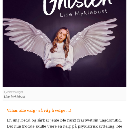
Lyrikkforlaget
Lise Myklebust
Vi har alle valg - så våg å velge …!
En ung, redd og sårbar jente ble raskt frarøvet sin ungdomstid.
Det hun trodde skulle være en helg på psykiatrisk avdeling, ble