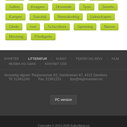
Sulten
Kroppen
Utseende
Tynn
Smerte
Kamper
Suicidal
Normalvektig
Lidenskapen
Glede
Iver
Schizofreni
Spenning
Nerver
Mestring
Priviligerte
NYHETER
LITTERATUR
KUNST
TEATER OG REVY
FILM
MUSIKK OG DANS
KONTAKT OSS
Ansvarlig utgiver: Regionaviser AS, Gamleveien 87, 4315 Sandnes
Tlf. 51961240
Fax. 51961251
tips@regionaviser.no
PC version
Copyright © 2013-2026 Kulturifarta.no