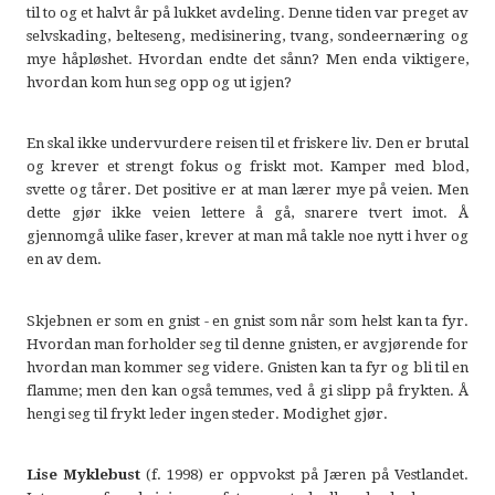
til to og et halvt år på lukket avdeling. Denne tiden var preget av
selvskading, belteseng, medisinering, tvang, sondeernæring og
mye håpløshet. Hvordan endte det sånn? Men enda viktigere,
hvordan kom hun seg opp og ut igjen?
En skal ikke undervurdere reisen til et friskere liv. Den er brutal
og krever et strengt fokus og friskt mot. Kamper med blod,
svette og tårer. Det positive er at man lærer mye på veien. Men
dette gjør ikke veien lettere å gå, snarere tvert imot. Å
gjennomgå ulike faser, krever at man må takle noe nytt i hver og
en av dem.
Skjebnen er som en gnist - en gnist som når som helst kan ta fyr.
Hvordan man forholder seg til denne gnisten, er avgjørende for
hvordan man kommer seg videre. Gnisten kan ta fyr og bli til en
flamme; men den kan også temmes, ved å gi slipp på frykten. Å
hengi seg til frykt leder ingen steder. Modighet gjør.
Lise Myklebust
(f. 1998) er oppvokst på Jæren på Vestlandet.