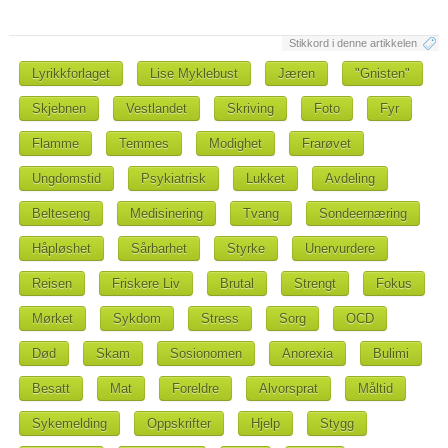
Stikkord i denne artikkelen
Lyrikkforlaget
Lise Myklebust
Jæren
"Gnisten"
Skjebnen
Vestlandet
Skriving
Foto
Fyr
Flamme
Temmes
Modighet
Frarøvet
Ungdomstid
Psykiatrisk
Lukket
Avdeling
Belteseng
Medisinering
Tvang
Sondeernæring
Håpløshet
Sårbarhet
Styrke
Unervurdere
Reisen
Friskere Liv
Brutal
Strengt
Fokus
Mørket
Sykdom
Stress
Sorg
OCD
Død
Skam
Sosionomen
Anorexia
Bulimi
Besatt
Mat
Foreldre
Alvorsprat
Måltid
Sykemelding
Oppskrifter
Hjelp
Stygg