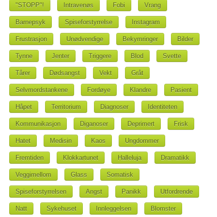
"STOPP"!
Intravenøs
Fobi
Vrang
Barnepsyk
Spiseforstyrrelse
Instagram
Frustrasjon
Unødvendige
Bekymringer
Bilder
Tynne
Jenter
Triggere
Blod
Svette
Tårer
Dødsangst
Vekt
Gråt
Selvmordstankene
Fordøye
Klandre
Pasient
Håpet
Territorium
Diagnoser
Identiteten
Kommunikasjon
Diganoser
Deprimert
Frisk
Hatet
Medisin
Kaos
Ungdommer
Fremtiden
Klokkartunet
Halleluja
Dramatikk
Veggimellom
Glass
Somatisk
Spiseforstyrrelsen
Angst
Panikk
Utfordrende
Natt
Sykehuset
Innleggelsen
Blomster