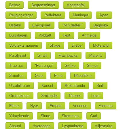
Behov
Begrensninger
Angstanfall
Religionsfaget
Reflektere
Meninger
Åpen
Ustabil
Emosjonell
"Min datter"
Dagboka
Bursdagen
Voldtatt
Fest
Anmelde
Voldtektsmannen
Skade
Drepe
Motstand
Paralysert
Straff
Flashbacks
Mareritt
Traumer
"Fortrenge"
Skrike
Sinnet
Smerten
Oslo
Ferie
HåpetEkte
Ustabiliteten
Kaoset
Bekreftende
Snill
Omtenksom
Smilende
Tårene
Leve
Elske
Nyte
Empati
Vennene
Alarmen
Ydmykende
Sinne
Skammen
Gud
Absurd
Hverdagen
Lyspunktene
Viljestyrke