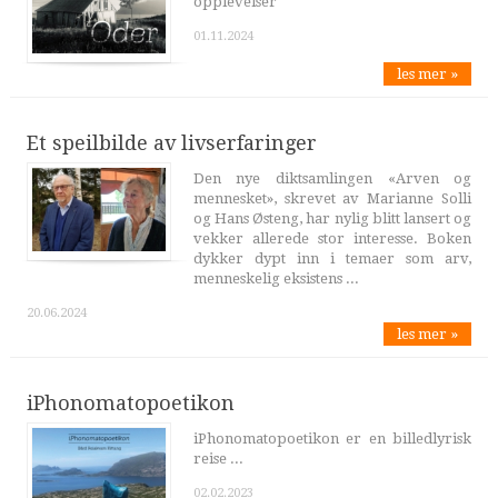
opplevelser
01.11.2024
les mer »
Et speilbilde av livserfaringer
Den nye diktsamlingen «Arven og
mennesket», skrevet av Marianne Solli
og Hans Østeng, har nylig blitt lansert og
vekker allerede stor interesse. Boken
dykker dypt inn i temaer som arv,
menneskelig eksistens ...
20.06.2024
les mer »
iPhonomatopoetikon
iPhonomatopoetikon er en billedlyrisk
reise ...
02.02.2023