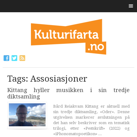
Tags: Assosiasjoner
Kittang hyller musikken i sin tredje
diktsamling
Bård Reiakvam Kittang er aktuell med
sin tredje diktsamling, «Oder». Denne
utgivelsen markerer avslutningen på
det han selv beskriver som en tematisk
trilogi, etter «Pestskrift» (2022) og
«iPhonomatopoetikon» ...