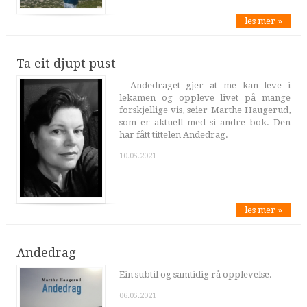
les mer »
Ta eit djupt pust
– Andedraget gjer at me kan leve i
lekamen og oppleve livet på mange
forskjellige vis, seier Marthe Haugerud,
som er aktuell med si andre bok. Den
har fått tittelen Andedrag.
10.05.2021
les mer »
Andedrag
Ein subtil og samtidig rå opplevelse.
06.05.2021