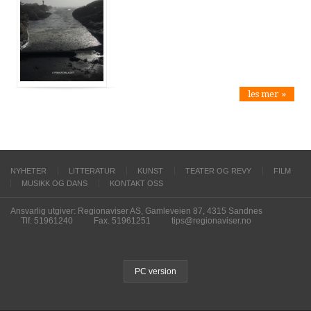
les mer »
NYHETER
LITTERATUR
KUNST
TEATER OG REVY
FILM
MUSIKK OG DANS
KONTAKT OSS
Ansvarlig utgiver: Regionaviser AS, Gamleveien 87, 4315 Sandnes
Tlf. 51961240
Fax. 51961251
tips@regionaviser.no
PC version