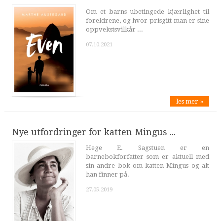
Om et barns ubetingede kjærlighet til
foreldrene, og hvor prisgitt man er sine
oppvekstsvilkår ...
07.10.2021
les mer »
Nye utfordringer for katten Mingus ...
Hege E. Sagstuen er en
barnebokforfatter som er aktuell med
sin andre bok om katten Mingus og alt
han finner på.
27.05.2019