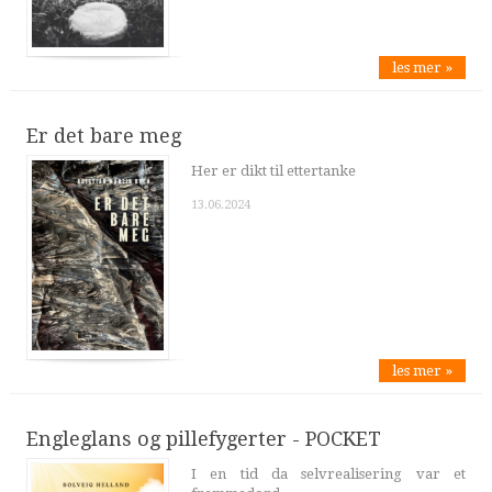
les mer »
Er det bare meg
Her er dikt til ettertanke
13.06.2024
les mer »
Engleglans og pillefygerter - POCKET
I en tid da selvrealisering var et