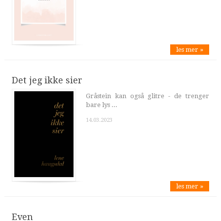
les mer »
Det jeg ikke sier
Gråstein kan også glitre - de trenger
bare lys ...
14.03.2023
les mer »
Even