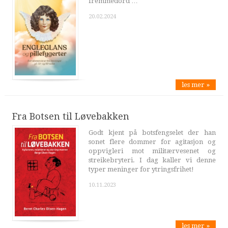
fremmedord …
20.02.2024
les mer »
Fra Botsen til Løvebakken
Godt kjent på botsfengselet der han
sonet flere dommer for agitasjon og
oppvigleri mot militærvesenet og
streikebryteri. I dag kaller vi denne
typer meninger for ytringsfrihet!
10.11.2023
les mer »