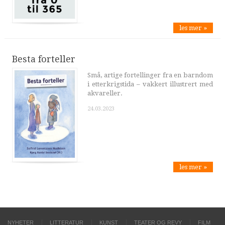
les mer »
Besta forteller
Små, artige fortellinger fra en barndom
i etterkrigstida – vakkert illustrert med
akvareller.
24.03.2023
les mer »
NYHETER
LITTERATUR
KUNST
TEATER OG REVY
FILM