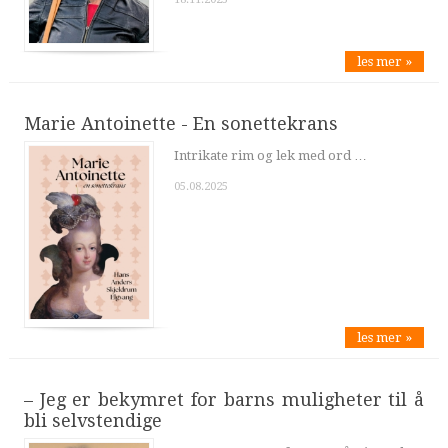
les mer »
Marie Antoinette - En sonettekrans
Intrikate rim og lek med ord …
05.08.2025
les mer »
– Jeg er bekymret for barns muligheter til å
bli selvstendige