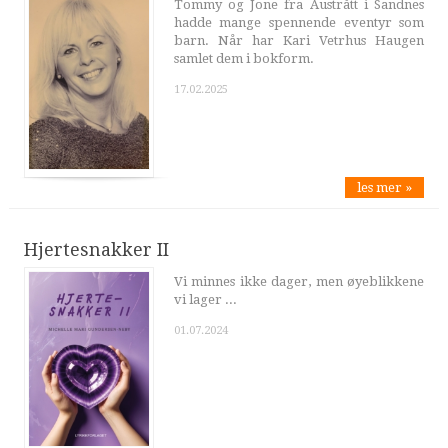
Tommy og Jone fra Austrått i Sandnes
hadde mange spennende eventyr som
barn. Når har Kari Vetrhus Haugen
samlet dem i bokform.
17.02.2025
les mer »
Hjertesnakker II
Vi minnes ikke dager, men øyeblikkene
vi lager ...
01.07.2024