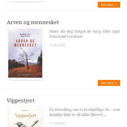
les mer »
Arven og mennesket
Føler du deg tynget av sorg eller tap?
Finn trøst i ordene!
12.06.2024
les mer »
Vippestjert
En fortelling om to forskjellige liv - som
kanskje ikke er så ulike likevel ...
11.04.2024