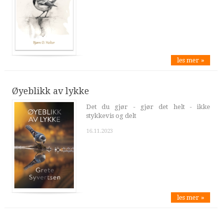
les mer »
Øyeblikk av lykke
Det du gjør - gjør det helt - ikke
stykkevis og delt
16.11.2023
les mer »