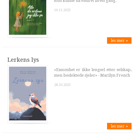
som kunne ha endret livets gang.
10.11.2025
les mer »
Lerkens lys
«Ensomhet er ikke lengsel etter selskap,
men beslektede sjeler» - Marilyn French
28.10.2025
les mer »