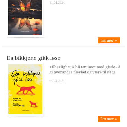
11.04.2024
les mer »
Da bikkjene gikk løse
Tilhørlighet Å bli tatt imot med glede - å
gi hverandre nærhet og være til stede
05.03.2024
les mer »