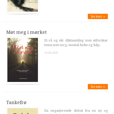
les mer »
Møt meg i mørket
Ei rå og sår diktsamling som utforskar
tema som sorg, mental helse og håp.
10.04.2025
les mer »
Tankefrø
En engasjerende debut fra en ny og