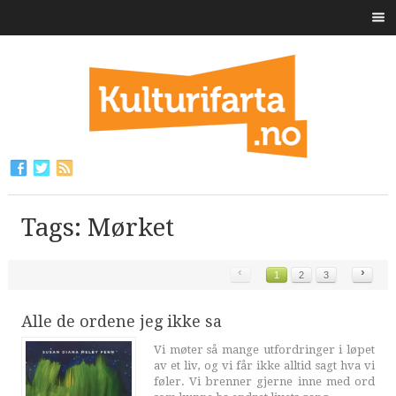
Tags: Mørket
‹
›
1
2
3
Alle de ordene jeg ikke sa
Vi møter så mange utfordringer i løpet
av et liv, og vi får ikke alltid sagt hva vi
føler. Vi brenner gjerne inne med ord