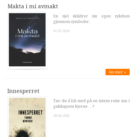
Makta i mi avmakt
En sjel skildrer sin egen sykdom
gjennom symboler.
01.07.2025
les mer »
Innesperret
Tør du å bli med på en intens reise inn i
galskapens kjerne …?
28.04.2025