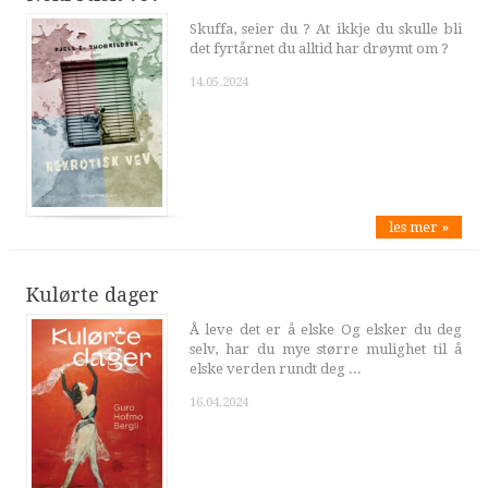
Skuffa, seier du ? At ikkje du skulle bli
det fyrtårnet du alltid har drøymt om ?
14.05.2024
les mer »
Kulørte dager
Å leve det er å elske Og elsker du deg
selv, har du mye større mulighet til å
elske verden rundt deg ...
16.04.2024