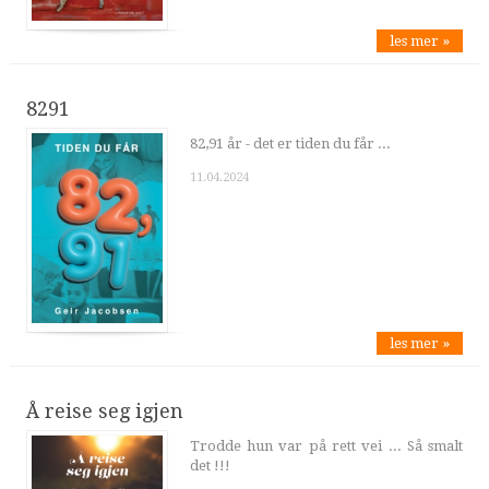
les mer »
8291
82,91 år - det er tiden du får ...
11.04.2024
les mer »
Å reise seg igjen
Trodde hun var på rett vei ... Så smalt
det !!!