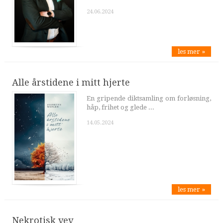
24.06.2024
les mer »
Alle årstidene i mitt hjerte
En gripende diktsamling om forløsning,
håp, frihet og glede ...
14.05.2024
les mer »
Nekrotisk vev