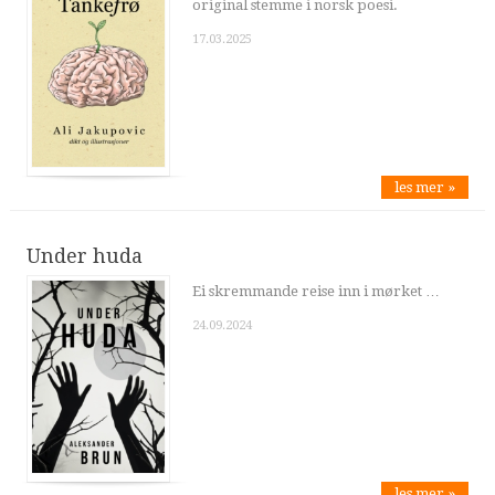
original stemme i norsk poesi.
17.03.2025
les mer »
Under huda
Ei skremmande reise inn i mørket …
24.09.2024
les mer »