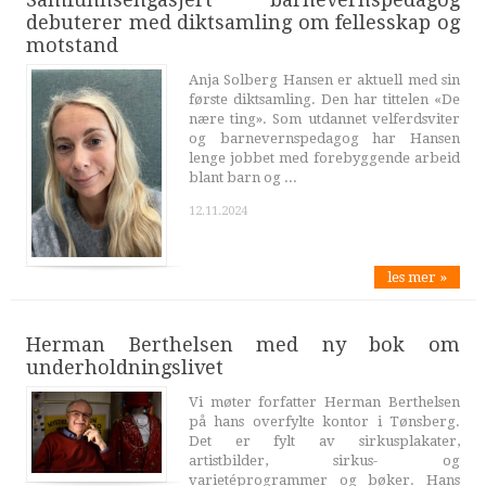
debuterer med diktsamling om fellesskap og
motstand
Anja Solberg Hansen er aktuell med sin
første diktsamling. Den har tittelen «De
nære ting». Som utdannet velferdsviter
og barnevernspedagog har Hansen
lenge jobbet med forebyggende arbeid
blant barn og ...
12.11.2024
les mer »
Herman Berthelsen med ny bok om
underholdningslivet
Vi møter forfatter Herman Berthelsen
på hans overfylte kontor i Tønsberg.
Det er fylt av sirkusplakater,
artistbilder, sirkus- og
varietéprogrammer og bøker. Hans