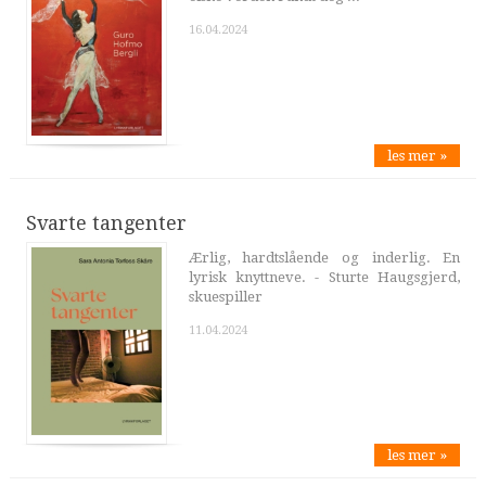
16.04.2024
les mer »
Svarte tangenter
Ærlig, hardtslående og inderlig. En
lyrisk knyttneve. - Sturte Haugsgjerd,
skuespiller
11.04.2024
les mer »