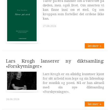
Tårer på strå handler om å være tett på
døden, men også livet. Om smerten vi
kan finne inni oss et sted. Og om
kroppen som forteller det ordene ikke
kan.
27.08.2024
les mer »
Lars Krogh lanserer ny diktsamling:
«Forskyvninger»
Lars Krogh er en allsidig kunstner kjent
for sitt arbeid som lege og sin lidenskap
for musikk og poesi. Nå er han aktuell
med sin nye diktsamling
«Forskyvninger».
24.06.2024
les mer »