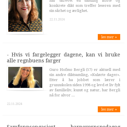
har skrevet en samling korte og
konkrete dikt som treffer leseren med
sin sårhet og ærlighet.
22.11.2024
les mer »
- Hvis vi fargelegger dagene, kan vi bruke
alle regnbuens farger
Guro Hofmo Bergli (57) er aktuell med
sin andre diktsamling, «Kulørte dager».
Etter å ha jobbet som lærer i
grunnskolen siden 1998 og levd et liv fylt
av familieliv, kunst og natur, har Bergli
nå for alvor ...
22.11.2024
les mer »
Samfunnsengasjert barnevernspedagog