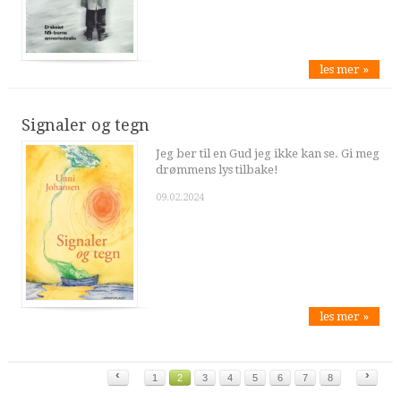
les mer »
Signaler og tegn
Jeg ber til en Gud jeg ikke kan se. Gi meg
drømmens lys tilbake!
09.02.2024
les mer »
‹
›
1
2
3
4
5
6
7
8