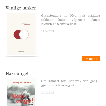
Vanlige tanker
Ønsketenking … Hva hvis nåtidens
soldater kastet våpenet? Plantet
blomster? Nektet å sloss?
11.04.2024
les mer »
Nazi-unge!
Om klimaet for «sopere» den gang -
gjennom tidene - og nå …
20.02.2024