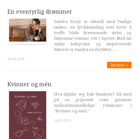
En eventyrlig drømmer
Sandra Ersoy er aktuell med Vanlige
tanker, en lyrikksamling som lover å
treffe både drømmende sjeler og
følsomme vesener rett i hjertet. Med sin
unike bakgrunn og inspirerende
historie er Sandra en forfatter ...
20.06.2024
les mer »
Kvinner og mén
Hva skjuler seg bak fasadene? Bli med
på en gripende reise gjennom
mellommenneskelige relasjoner i
"Kvinner og mén."
14.05.2024