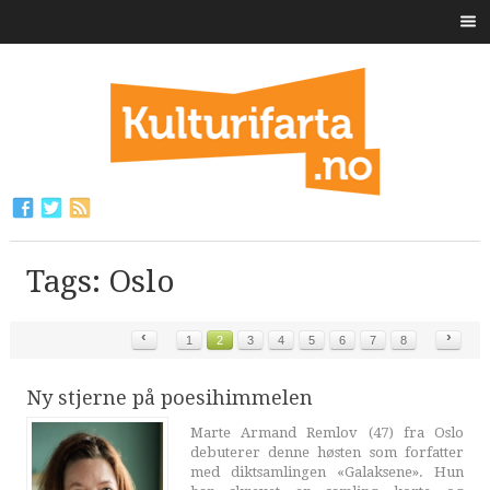
Tags: Oslo
‹
›
1
2
3
4
5
6
7
8
Ny stjerne på poesihimmelen
Marte Armand Remlov (47) fra Oslo
debuterer denne høsten som forfatter
med diktsamlingen «Galaksene». Hun