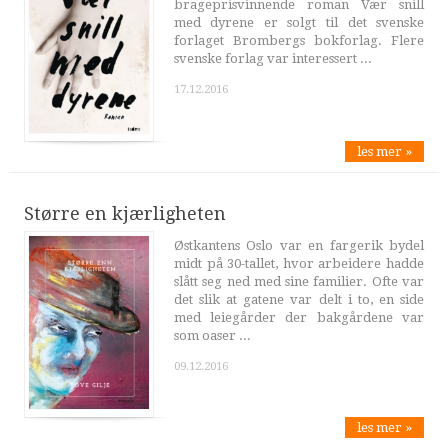
brageprisvinnende roman Vær snill
med dyrene er solgt til det svenske
forlaget Brombergs bokforlag. Flere
svenske forlag var interessert ...
17.12.2016
les mer »
Større en kjærligheten
Østkantens Oslo var en fargerik bydel
midt på 30-tallet, hvor arbeidere hadde
slått seg ned med sine familier. Ofte var
det slik at gatene var delt i to, en side
med leiegårder der bakgårdene var
som oaser ...
09.12.2016
les mer »