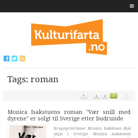
Tags: roman
‹
›
1
2
3
Monica Isakstuens roman "Vær snill med
dyrene" er solgt til Sverige etter budrunde
Brageprisvinner Monica Isakstuen skal
utgis i Sverige Monica Isakstuens