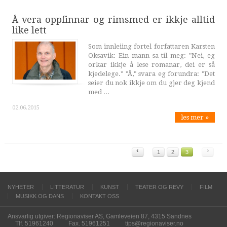
Å vera oppfinnar og rimsmed er ikkje alltid
like lett
Som innleiing fortel forfattaren Karsten
Oksavik: Ein mann sa til meg: "Nei, eg
orkar ikkje å lese romanar, dei er så
kjedelege." "Å," svara eg forundra: "Det
seier du nok ikkje om du gjer deg kjend
med ...
02.06.2015
les mer »
‹
›
1
2
3
NYHETER
LITTERATUR
KUNST
TEATER OG REVY
FILM
MUSIKK OG DANS
KONTAKT OSS
Ansvarlig utgiver: Regionaviser AS, Gamleveien 87, 4315 Sandnes
Tlf. 51961240
Fax. 51961251
tips@regionaviser.no