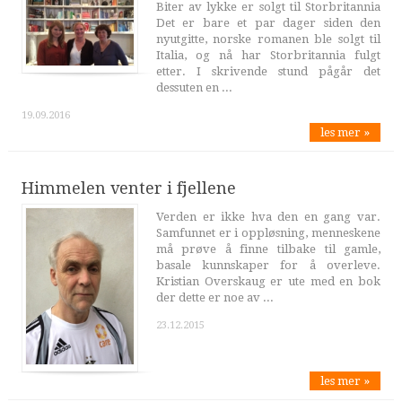
Biter av lykke er solgt til Storbritannia
Det er bare et par dager siden den
nyutgitte, norske romanen ble solgt til
Italia, og nå har Storbritannia fulgt
etter. I skrivende stund pågår det
dessuten en ...
19.09.2016
les mer »
Himmelen venter i fjellene
Verden er ikke hva den en gang var.
Samfunnet er i oppløsning, menneskene
må prøve å finne tilbake til gamle,
basale kunnskaper for å overleve.
Kristian Overskaug er ute med en bok
der dette er noe av ...
23.12.2015
les mer »