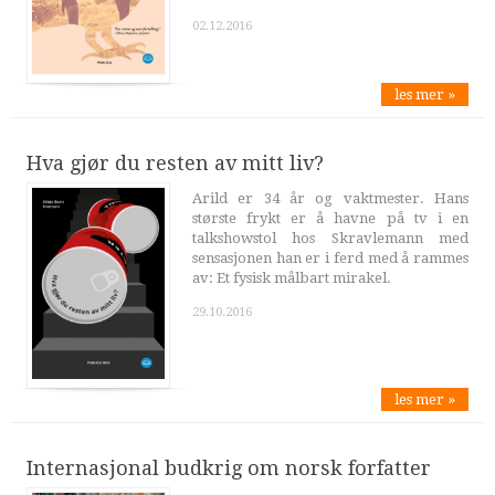
02.12.2016
les mer »
Hva gjør du resten av mitt liv?
Arild er 34 år og vaktmester. Hans
største frykt er å havne på tv i en
talkshowstol hos Skravlemann med
sensasjonen han er i ferd med å rammes
av: Et fysisk målbart mirakel.
29.10.2016
les mer »
Internasjonal budkrig om norsk forfatter