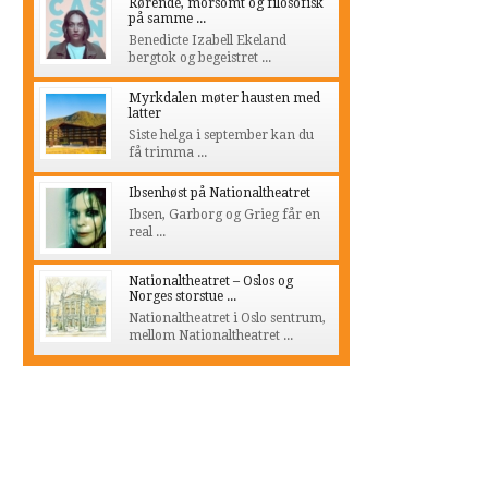
Rørende, morsomt og filosofisk
på samme ...
Benedicte Izabell Ekeland
bergtok og begeistret ...
Myrkdalen møter hausten med
latter
Siste helga i september kan du
få trimma ...
Ibsenhøst på Nationaltheatret
Ibsen, Garborg og Grieg får en
real ...
Nationaltheatret – Oslos og
Norges storstue ...
Nationaltheatret i Oslo sentrum,
mellom Nationaltheatret ...