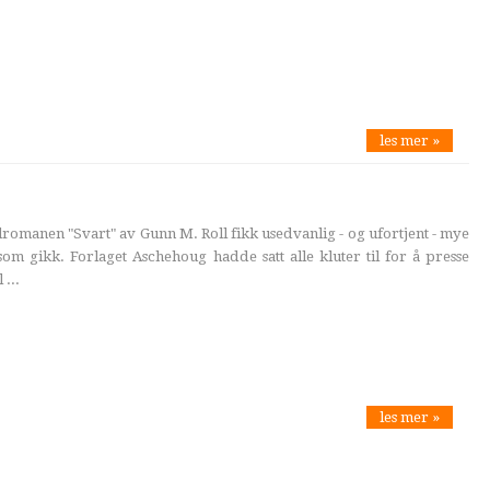
les mer »
manen "Svart" av Gunn M. Roll fikk usedvanlig - og ufortjent - mye
m gikk. Forlaget Aschehoug hadde satt alle kluter til for å presse
...
les mer »