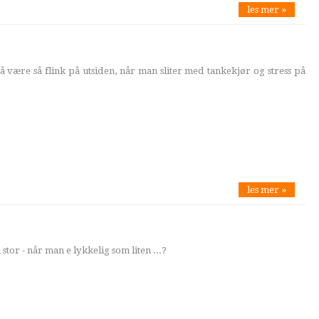
les mer »
å være så flink på utsiden, når man sliter med tankekjør og stress på
les mer »
tor - når man e lykkelig som liten ...?