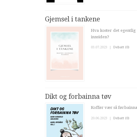
Gjemsel i tankene
Hva koster det egentlig 
innsiden?
03.07.2023
|
Debatt (0)
Dikt og forbainna tøv
Koffør vær så førbainna s
20.06.2023
|
Debatt (0)