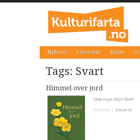
Nyheter
Litteratur
Kunst
Te
Tags: Svart
Himmel over jord
Utan regn døyr livet!
30.10.2025
|
Debatt (0)