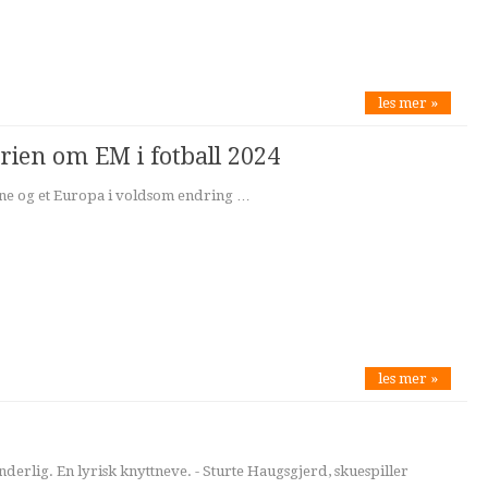
les mer »
rien om EM i fotball 2024
ne og et Europa i voldsom endring …
les mer »
nderlig. En lyrisk knyttneve. - Sturte Haugsgjerd, skuespiller