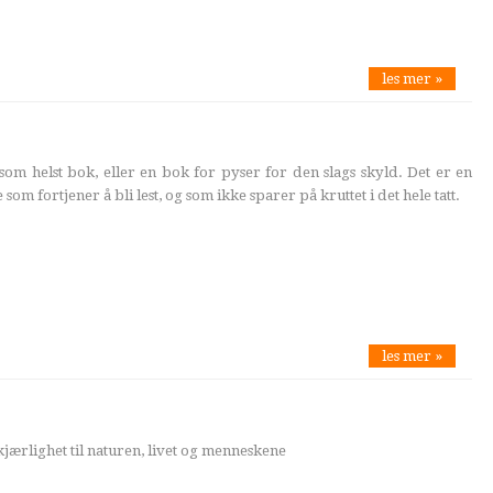
les mer »
 som helst bok, eller en bok for pyser for den slags skyld. Det er en
m fortjener å bli lest, og som ikke sparer på kruttet i det hele tatt.
les mer »
jærlighet til naturen, livet og menneskene