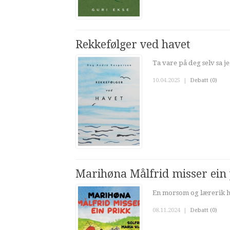
Rekkefølger ved havet
Ta vare på deg selv sa je
10.04.2025
|
Debatt (0)
Marihøna Målfrid misser ein 
En morsom og lærerik h
08.11.2024
|
Debatt (0)