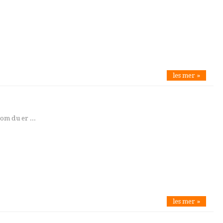
les mer »
om du er ...
les mer »