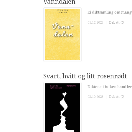
Vanndalen
Ei diktsamling om mangt
01.12.2023
|
Debatt (0)
Svart, hvitt og litt rosenrødt
Diktene i boken handler
03.10.2023
|
Debatt (0)