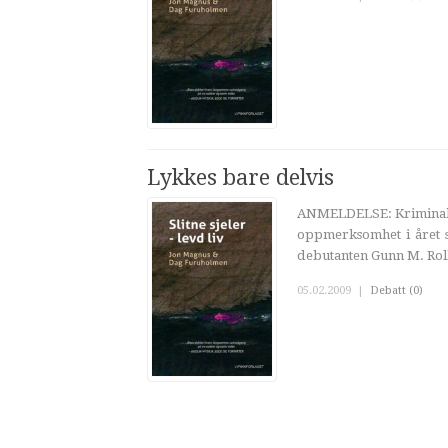
Lykkes bare delvis
ANMELDELSE: Kriminalro
oppmerksomhet i året so
debutanten Gunn M. Roll 
05.02.2009
|
Debatt (0)