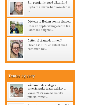
Ein pensjonist med diktarånd
Lysta til å skrive har vore der så
...
Diktene til Holien vokste i hagen
Etter en oppfordring eller to fra
Facebook-følgere ...
Lytter vi til ungdommen?
Helen Lid Furu er aktuell med
romanen De ...
Teater og revy
«Århundrets viktigste
amerikanske teaterstykke» ...
Våren 2025 kan det norske
publikummet ...