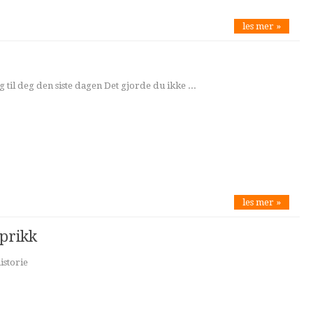
les mer »
g til deg den siste dagen Det gjorde du ikke ...
les mer »
prikk
istorie