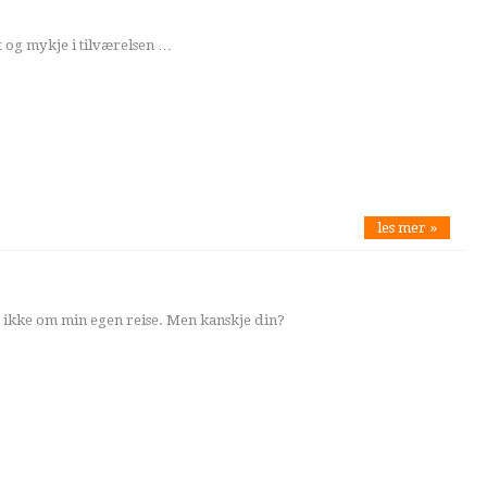
 og mykje i tilværelsen …
les mer »
 ikke om min egen reise. Men kanskje din?