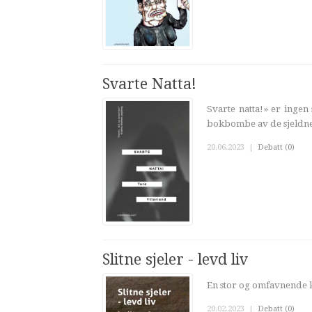
Svarte Natta!
Svarte natta!» er ingen
bokbombe av de sjeldne so
20.06.2023
|
Debatt (0)
Slitne sjeler - levd liv
En stor og omfavnende k
20.02.2023
|
Debatt (0)