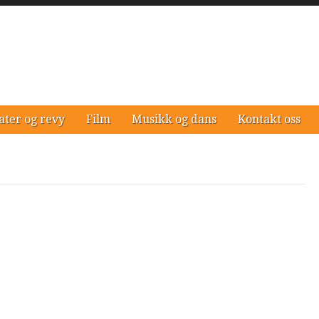
ater og revy
Film
Musikk og dans
Kontakt oss