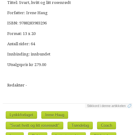
Tittel: Svart, hvitt og litt rosenrødt
Forfatter: Irene Haug
ISBN: 9788283983296
Format: 13 x 20
Antall sider: 64
Innbinding: innbundet
Utsalgspris kr 279.00
Redaktør -
Stikkord i denne artikkelen
Lyrikkforlaget
Irene Haug
"Svart hvitt og litt rosenrødt"
Trøndelag
Coach