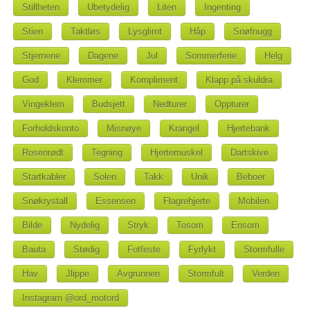
Stillheten
Ubetydelig
Liten
Ingenting
Stien
Taktløs
Lysglimt
Håp
Snøfnugg
Stjernene
Dagene
Jul
Sommerferie
Helg
God
Klemmer
Kompliment
Klapp på skuldra
Vingeklem
Budsjett
Nedturer
Oppturer
Forholdskonto
Misnøye
Krangel
Hjertebank
Rosenrødt
Tegning
Hjertemuskel
Dartskive
Startkabler
Solen
Takk
Unik
Beboer
Snøkrystall
Essensen
Flagrehjerte
Mobilen
Bilde
Nydelig
Stryk
Tosom
Ensom
Bauta
Stødig
Fotfeste
Fyrlykt
Stormfulle
Hav
Jlippe
Avgrunnen
Stormfult
Verden
Instagram @ord_motord