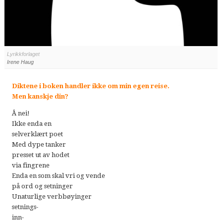
Lyrikkforlaget
Irene Haug
Diktene i boken handler ikke om min egen reise.
Men kanskje din?
Å nei!
Ikke enda en
selverklært poet
Med dype tanker
presset ut av hodet
via fingrene
Enda en som skal vri og vende
på ord og setninger
Unaturlige verbbøyinger
setnings-
inn-