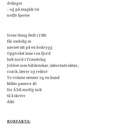
delinger
– og på magisk vis
treffe hjertet
Irene Haug født i 1981
får endelig se
navnet sitt på en bokrygg
Oppvokst inne i en fjord
helt nord i Trøndelag
Jobbet som bibliotekar, latterinstruktør,
coach, lærer og rektor
To voksne sønner og en hund
Måtte passere 40
for å bli modig nok
til å skrive
dikt
BOKFAKTA: