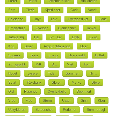
Lærer
Rektor
Latterinstruktør
Bibliotekar
Sorg
Glede
Kjærlighet
Godt
Vondt
Følelsene
Høyt
Lavt
Hverdagslivet
Gode
Smertefulle
Overser
Gjenkjenner
Tanker
Tatovering
Hei
Smil Liv
DNA
Ekko
Krig
Broen
AvgrunnMånelyst
Over
Sugerør
Sjela
Energi
Overskudd
Buffet
Ytringsplikt
Mitt
Ditt
Vårt
Tøm
Hodet
Lysere
Tider
Sammen
Hvitt
Svart
Tåkebank
Skyen
Mørke
Store
Ord
Rasende
Overlykkelig
Deprimert
Vred
Fred
Storm
Uvær
Sinn
Klær
Uskyldsren
Screenshot
Perlemor
Sommerfugl