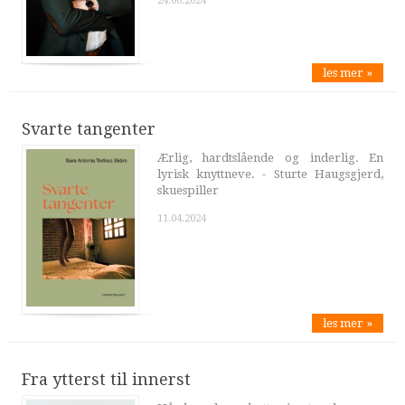
24.06.2024
les mer »
Svarte tangenter
Ærlig, hardtslående og inderlig. En
lyrisk knyttneve. - Sturte Haugsgjerd,
skuespiller
11.04.2024
les mer »
Fra ytterst til innerst