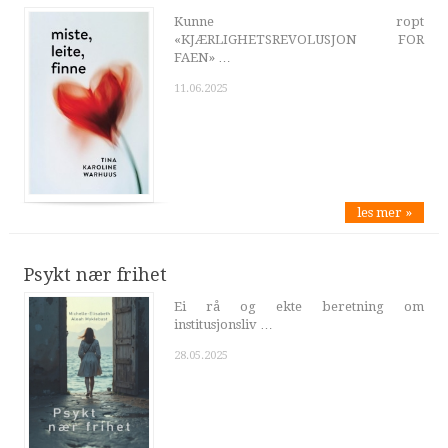
Kunne ropt
«KJÆRLIGHETSREVOLUSJON FOR
FAEN» …
11.06.2025
les mer »
Psykt nær frihet
Ei rå og ekte beretning om
institusjonsliv …
28.05.2025