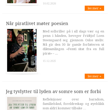
10.02.2026
les mer »
Når piratlivet møter poesien
Med solbriller på i all slags vær og en
penn i hånden, beveger Fridtjof Loen
Steensgaard seg gjennom Oslos uteliv.
Nå gir den 30 år gamle forfatteren ut
diktsamlingen «Femti sitat fra en full
pirat» – ...
15.12.2025
les mer »
Jeg tyvlytter til lyden av somre som er forbi
Refleksjoner over barndom,
familiebånd, foreldreskap og øyeblikk
som aldri kommer tilbake …