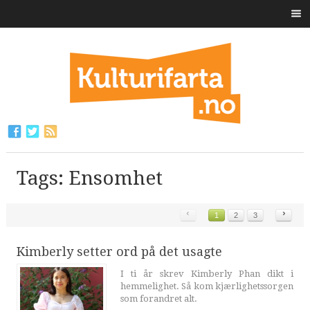
Tags: Ensomhet
‹
›
1
2
3
Kimberly setter ord på det usagte
I ti år skrev Kimberly Phan dikt i
hemmelighet. Så kom kjærlighetssorgen
som forandret alt.