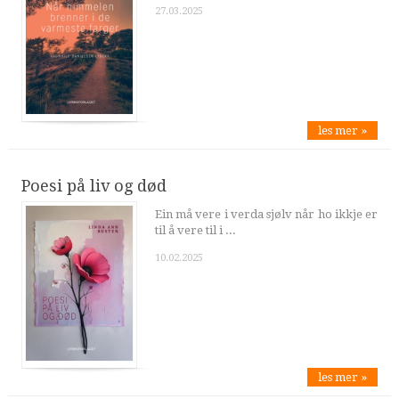
27.03.2025
les mer »
Poesi på liv og død
Ein må vere i verda sjølv når ho ikkje er
til å vere til i ...
10.02.2025
les mer »