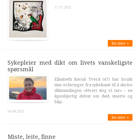
17.11.2025
les mer »
Sykepleier med dikt om livets vanskeligste
spørsmål
Elisabeth Ravnå Tverå (47) har brukt
sine erfaringer fra sykehuset til å skrive
diktsamlingen «Hvert steg vi tar» – en
åpenhjertig debut om død, smerte og
håp.
04.08.2025
les mer »
Miste, leite, finne