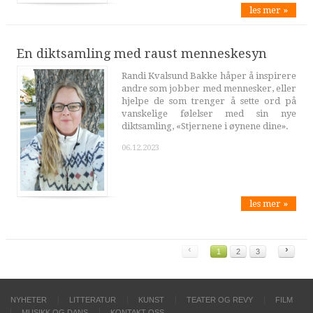
les mer »
En diktsamling med raust menneskesyn
Randi Kvalsund Bakke håper å inspirere
andre som jobber med mennesker, eller
hjelpe de som trenger å sette ord på
vanskelige følelser med sin nye
diktsamling, «Stjernene i øynene dine».
06.12.2023
les mer »
‹
›
1
2
3
NYHETER
LITTERATUR
KUNST
TEATER OG REVY
FILM
MUSIKK OG DANS
KONTAKT OSS