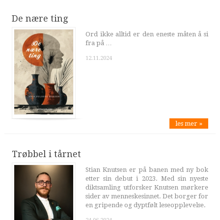
De nære ting
Ord ikke alltid er den eneste måten å si
fra på …
12.11.2024
les mer »
Trøbbel i tårnet
Stian Knutsen er på banen med ny bok
etter sin debut i 2023. Med sin nyeste
diktsamling utforsker Knutsen mørkere
sider av menneskesinnet. Det borger for
en gripende og dyptfølt leseopplevelse.