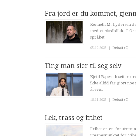
Fra jord er du kommet, gjenn
Kenneth M. Lydersen de
med et skråblikk. I Or
språket.
05.12.2025
|
Debatt (0)
Ting man sier til seg selv
Kjetil Espeseth setter 
ikke alltid får gjort noe
årevis.
18.11.2025
|
Debatt (0)
Lek, trass og frihet
Frihet er en forutsetnin
utgangspunktet for Vib