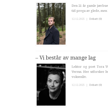
Den 21 år gamle jærbue
tid prega av glede, men 
12.12.2025
|
Debatt (0)
– Vi består av mange lag
Lektor og poet Tora Yt
Versus. Her utforsker h
voksenliv.
12.12.2025
|
Debatt (0)