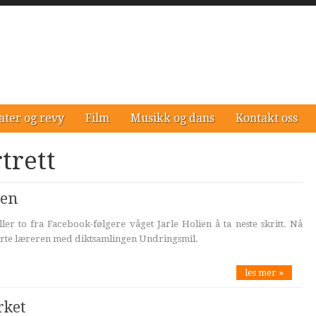
ater og revy
Film
Musikk og dans
Kontakt oss
trett
gen
ler to fra Facebook-følgere våget Jarle Holien å ta neste skritt. Nå
rte læreren med diktsamlingen Undringsmil.
les mer »
rket