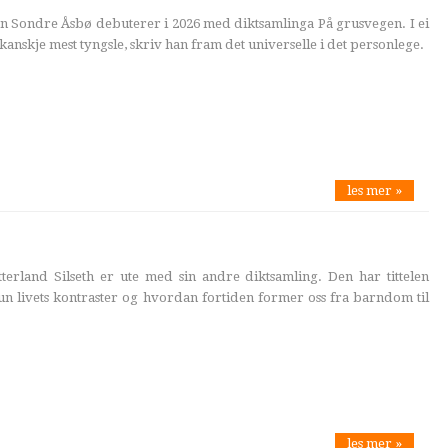
n Sondre Åsbø debuterer i 2026 med diktsamlinga På grusvegen. I ei
kanskje mest tyngsle, skriv han fram det universelle i det personlege.
les mer »
terland Silseth er ute med sin andre diktsamling. Den har tittelen
un livets kontraster og hvordan fortiden former oss fra barndom til
les mer »