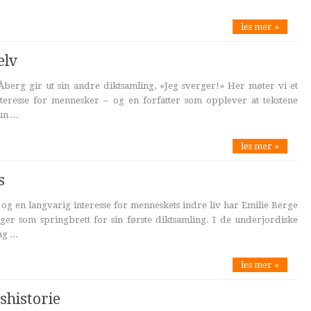
les mer »
elv
berg gir ut sin andre diktsamling, «Jeg sverger!» Her møter vi et
teresse for mennesker – og en forfatter som opplever at tekstene
n ...
les mer »
s
og en langvarig interesse for menneskets indre liv har Emilie Berge
ger som springbrett for sin første diktsamling. I de underjordiske
g ...
les mer »
shistorie