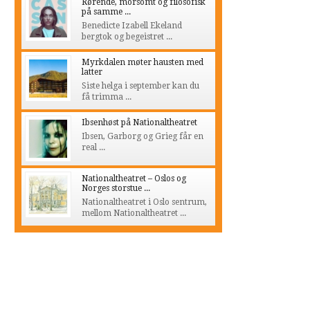
Rørende, morsomt og filosofisk
på samme ...
Benedicte Izabell Ekeland
bergtok og begeistret ...
Myrkdalen møter hausten med
latter
Siste helga i september kan du
få trimma ...
Ibsenhøst på Nationaltheatret
Ibsen, Garborg og Grieg får en
real ...
Nationaltheatret – Oslos og
Norges storstue ...
Nationaltheatret i Oslo sentrum,
mellom Nationaltheatret ...