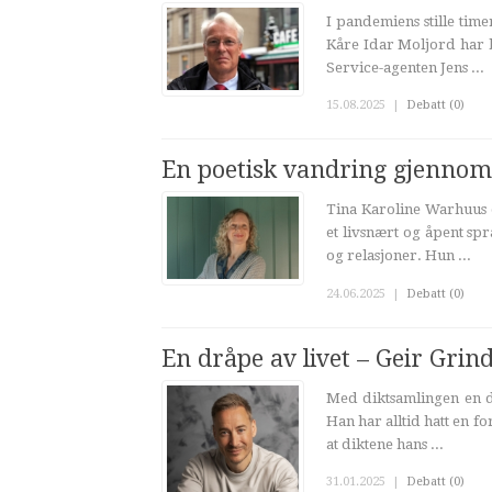
I pandemiens stille tim
Kåre Idar Moljord har b
Service-agenten Jens ...
15.08.2025
|
Debatt (0)
En poetisk vandring gjennom 
Tina Karoline Warhuus d
et livsnært og åpent sp
og relasjoner. Hun ...
24.06.2025
|
Debatt (0)
En dråpe av livet – Geir Grin
Med diktsamlingen en d
Han har alltid hatt en f
at diktene hans ...
31.01.2025
|
Debatt (0)