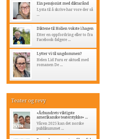
Ein pensjonist med diktarånd
Lysta til å skrive har vore der så
...
Diktene til Holien vokste i hagen
Etter en oppfordring eller to fra
Facebook-følgere ...
Lytter vi til ungdommen?
Helen Lid Furu er aktuell med
romanen De ...
Teater og revy
«Århundrets viktigste
amerikanske teaterstykke» ...
Våren 2025 kan det norske
publikummet ...