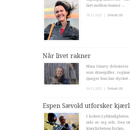
lavt mellom humor ...
18.11.2025
|
Debatt (0)
Når livet rakner
Nina Ossavy debuterer s
som skuespiller, regiss
sjanger hun har dyrket .
04.11.2025
|
Debatt (0)
Espen Sævold utforsker kjærl
I boken Lykksaligheten 
side av seg selv. Den 
kjærlighetens forløp.