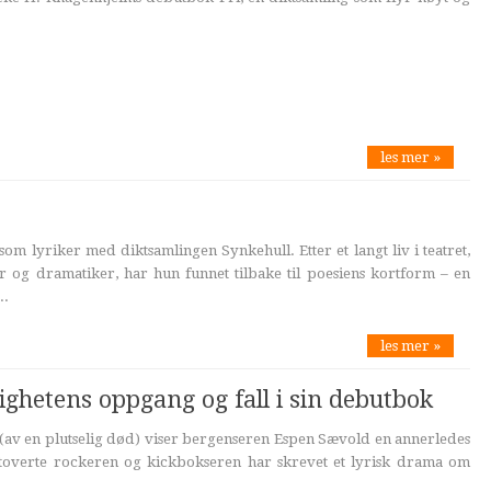
les mer »
om lyriker med diktsamlingen Synkehull. Etter et langt liv i teatret,
ør og dramatiker, har hun funnet tilbake til poesiens kortform – en
..
les mer »
ighetens oppgang og fall i sin debutbok
(av en plutselig død) viser bergenseren Espen Sævold en annerledes
tatoverte rockeren og kickbokseren har skrevet et lyrisk drama om