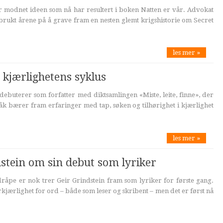
er modnet ideen som nå har resultert i boken Natten er vår. Advokat
rukt årene på å grave fram en nesten glemt krigshistorie om Secret
les mer »
kjærlighetens syklus
ebuterer som forfatter med diktsamlingen «Miste, leite, finne», der
råk bærer fram erfaringer med tap, søken og tilhørighet i kjærlighet
les mer »
dstein om sin debut som lyriker
råpe er nok trer Geir Grindstein fram som lyriker for første gang.
orkjærlighet for ord – både som leser og skribent – men det er først nå