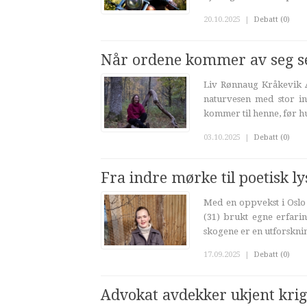
20.10.2025
|
Debatt (0)
Når ordene kommer av seg s
Liv Rønnaug Kråkevik Å
naturvesen med stor in
kommer til henne, før hu
03.10.2025
|
Debatt (0)
Fra indre mørke til poetisk ly
Med en oppvekst i Oslo 
(31) brukt egne erfarin
skogene er en utforsknin
17.09.2025
|
Debatt (0)
Advokat avdekker ukjent krig