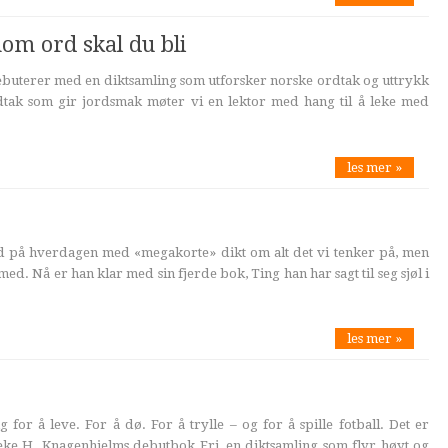
om ord skal du bli
buterer med en diktsamling som utforsker norske ordtak og uttrykk
dtak som gir jordsmak møter vi en lektor med hang til å leke med
les mer »
ord på hverdagen med «megakorte» dikt om alt det vi tenker på, men
 med. Nå er han klar med sin fjerde bok, Ting han har sagt til seg sjøl i
les mer »
g for å leve. For å dø. For å trylle – og for å spille fotball. Det er
eke H. Knagenhjelms debutbok Fri, en diktsamling som flyr høyt og