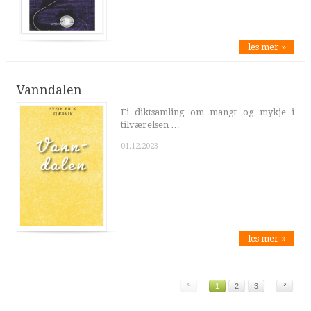
les mer »
Vanndalen
Ei diktsamling om mangt og mykje i
tilværelsen …
01.12.2023
les mer »
‹
›
1
2
3