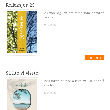
Refleksjon 25
Lekende og lett om tema som berører
oss alle
29.10.2025
les mer »
Så lite vi visste
Hvis søker du noe å leve av - søk noe å
leve for …
06.08.2025