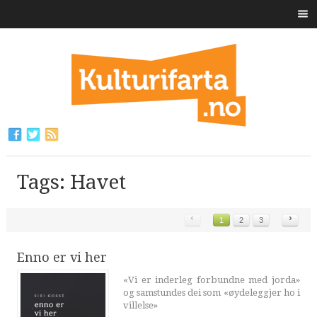
Tags: Havet
‹
›
1
2
3
Enno er vi her
«Vi er inderleg forbundne med jorda»
og samstundes dei som «øydeleggjer ho i
villelse»