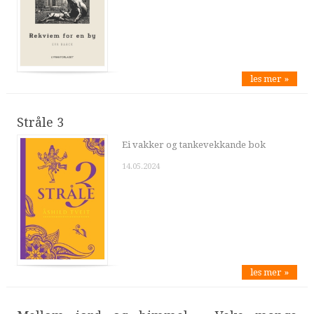
les mer »
Stråle 3
Ei vakker og tankevekkande bok
14.05.2024
les mer »