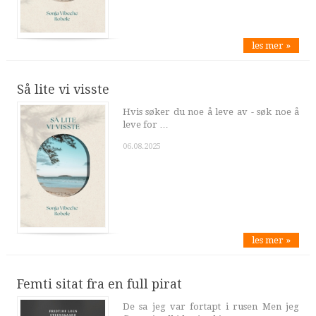
les mer »
Så lite vi visste
Hvis søker du noe å leve av - søk noe å
leve for …
06.08.2025
les mer »
Femti sitat fra en full pirat
De sa jeg var fortapt i rusen Men jeg