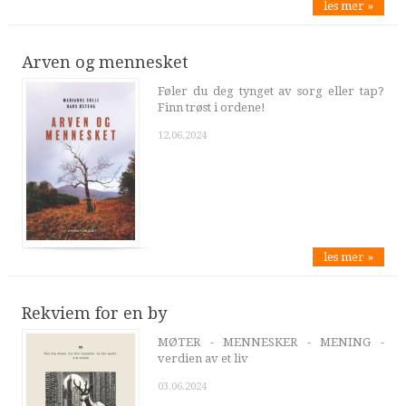
les mer »
Arven og mennesket
Føler du deg tynget av sorg eller tap?
Finn trøst i ordene!
12.06.2024
les mer »
Rekviem for en by
MØTER - MENNESKER - MENING -
verdien av et liv
03.06.2024