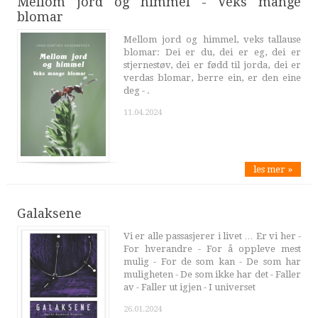
Mellom jord og himmel - Veks mange
blomar
Mellom jord og himmel, veks tallause
blomar: Dei er du, dei er eg, dei er
stjernestøv, dei er fødd til jorda, dei er
verdas blomar, berre ein, er den eine
deg - .
11.04.2024
les mer »
Galaksene
Vi er alle passasjerer i livet … Er vi her -
For hverandre - For å oppleve mest
mulig - For de som kan - De som har
muligheten - De som ikke har det - Faller
av - Faller ut igjen - I universet
26.01.2024