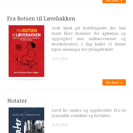
les mer »
Fra Botsen til Løvebakken
Godt kjent på botsfengselet der han
sonet flere dommer for agitasjon og
oppvigleri mot militærvesenet og
streikebryteri. I dag kaller vi denne
typer meninger for ytringsfrihet!
10.11.2023
les mer »
Notater
Levd liv, tanker og opplevelser fra en
journalist, redaktør og forfatter.
21.03.2022