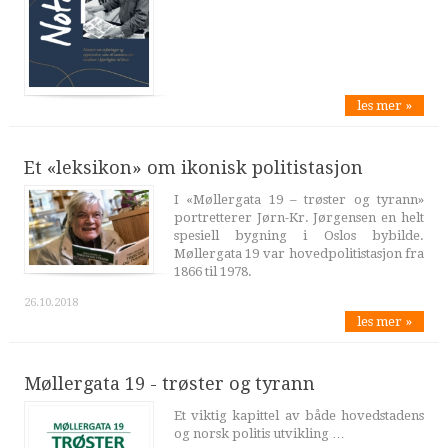
les mer »
Et «leksikon» om ikonisk politistasjon
I «Møllergata 19 – trøster og tyrann»
portretterer Jørn-Kr. Jørgensen en helt
spesiell bygning i Oslos bybilde.
Møllergata 19 var hovedpolitistasjon fra
1866 til 1978.
26.10.2018
les mer »
Møllergata 19 - trøster og tyrann
Et viktig kapittel av både hovedstadens
og norsk politis utvikling …