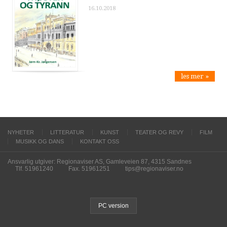
16.10.2018
les mer »
NYHETER
LITTERATUR
KUNST
TEATER OG REVY
FILM
MUSIKK OG DANS
KONTAKT OSS
Ansvarlig utgiver: Regionaviser AS, Gamleveien 87, 4315 Sandnes
Tlf. 51961240
Fax. 51961251
tips@regionaviser.no
PC version