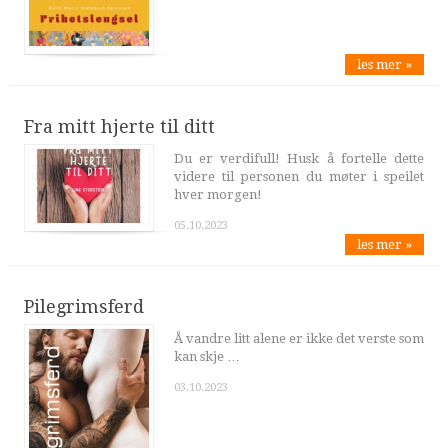
les mer »
Fra mitt hjerte til ditt
Du er verdifull! Husk å fortelle dette
videre til personen du møter i speilet
hver morgen!
05.10.2023
les mer »
Pilegrimsferd
Å vandre litt alene er ikke det verste som
kan skje …
03.10.2023