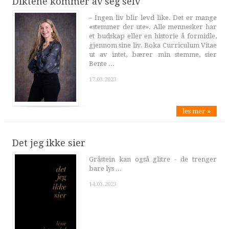
Diktene kommer av seg selv
– Ingen liv blir levd like. Det er mange
«stemmer der ute». Alle mennesker har
et budskap eller en historie å formidle,
gjennom sine liv. Boka Curriculum Vitae
ut av intet, bærer min stemme, sier
Bente ...
17.03.2023
les mer »
Det jeg ikke sier
Gråstein kan også glitre - de trenger
bare lys ...
14.03.2023