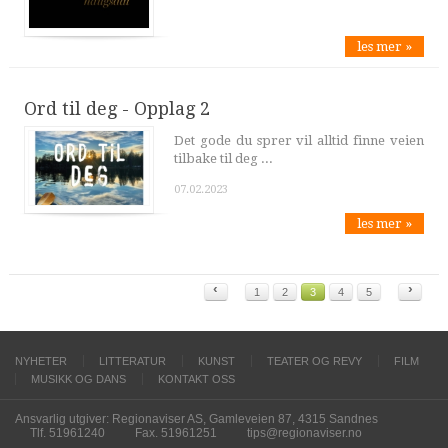
les mer »
Ord til deg - Opplag 2
Det gode du sprer vil alltid finne veien
tilbake til deg ...
07.02.2023
les mer »
‹
›
1
2
3
4
5
NYHETER
LITTERATUR
KUNST
TEATER OG REVY
FILM
MUSIKK OG DANS
KONTAKT OSS
Ansvarlig utgiver: Regionaviser AS, Gamleveien 87, 4315 Sandnes
Tlf. 51961240
Fax. 51961251
tips@regionaviser.no