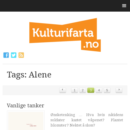
Tags: Alene
‹
›
1
2
3
4
5
Vanlige tanker
Ønsketenking … Hva hvis nåtidens
soldater kastet våpenet? Plantet
blomster? Nektet å sloss?