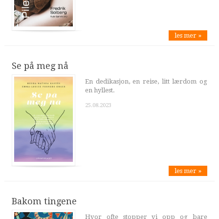
les mer »
Se på meg nå
En dedikasjon, en reise, litt lærdom og
en hyllest.
25.08.2023
les mer »
Bakom tingene
Hvor ofte stopper vi opp og bare