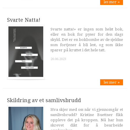
les mer »
Svarte Natta!
Svarte natta!» er ingen som helst bok,
eller en bok for pyser for den slags
skyld. Det er en bokbombe av de sjeldne
som fortjener å bli lest, og som ikke
sparer på kruttet i det hele tatt.
20.06.2023
les mer »
Skildring av et samlivsbrudd
Hva skjer med oss når vi gjennomgår et
samlivsbrudd? Kristine Buettner fikk
oppleve det på kroppen. Nå har hun
skrevet dikt for å bearbeide