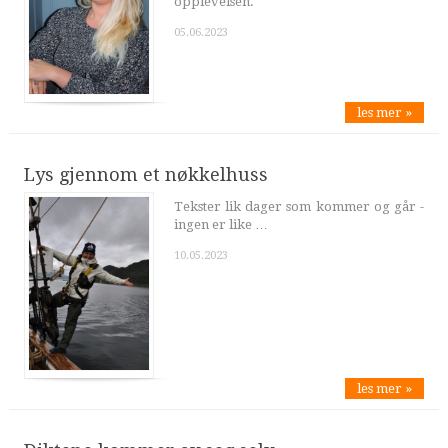
opplevelsen.
05.06.2023
les mer »
Lys gjennom et nøkkelhuss
Tekster lik dager som kommer og går -
ingen er like …
10.05.2023
les mer »